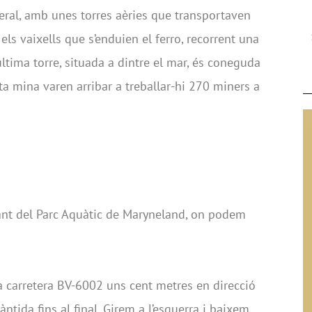
eral, amb unes torres aèries que transportaven
ls vaixells que s’enduien el ferro, recorrent una
última torre, situada a dintre el mar, és coneguda
ta mina varen arribar a treballar-hi 270 miners a
vant del Parc Aquàtic de Maryneland, on podem
a carretera BV-6002 uns cent metres en direcció
ntida fins al final. Girem a l’esquerra i baixem