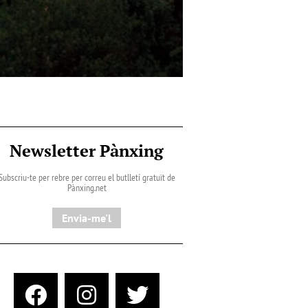
Newsletter Pànxing
Subscriu-te per rebre per correu el butlletí gratuït de
Pànxing.net​
Envia-me'l