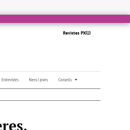
Revistes PX
Entrevistes
Nens i joves
Consells
res,