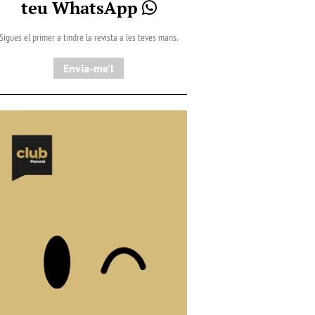
teu WhatsApp
Sigues el primer a tindre la revista a les teves mans.
Envia-me'l