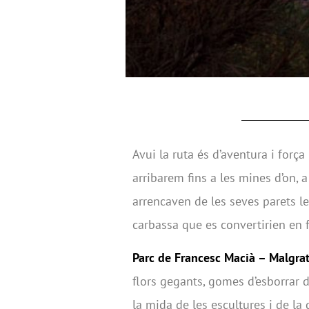
Avui la ruta és d’aventura i forç
arribarem fins a les mines d’on, a
arrencaven de les seves parets 
carbassa que es convertirien en f
Parc de Francesc Macià – Malgrat
flors gegants, gomes d’esborra
la mida de les escultures i de la