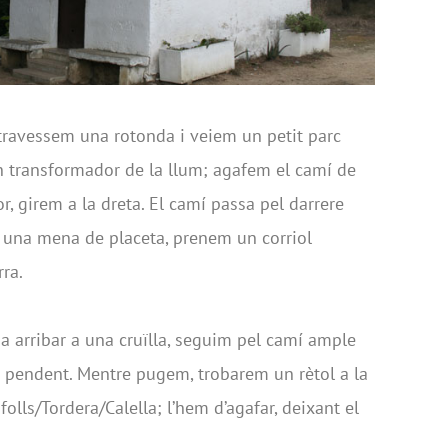
a, travessem una rotonda i veiem un petit parc
 un transformador de la llum; agafem el camí de
or, girem a la dreta. El camí passa pel darrere
 en una mena de placeta, prenem un corriol
rra.
a arribar a una cruïlla, seguim pel camí ample
 pendent. Mentre pugem, trobarem un rètol a la
olls/Tordera/Calella; l’hem d’agafar, deixant el