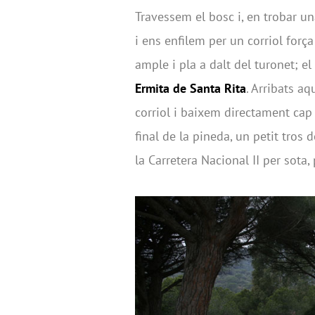
Travessem el bosc i, en trobar un
i ens enfilem per un corriol força
ample i pla a dalt del turonet; el
Ermita de Santa Rita
. Arribats aq
corriol i baixem directament cap a
final de la pineda, un petit tros d
la Carretera Nacional II per sota