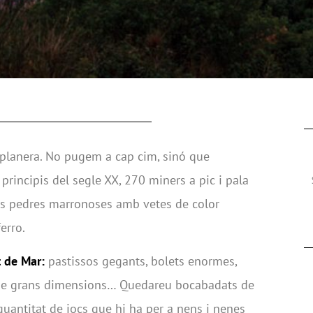
a planera. No pugem a cap cim, sinó que
 principis del segle XX, 270 miners a pic i pala
les pedres marronoses amb vetes de color
erro.
 de Mar:
pastissos gegants, bolets enormes,
r de grans dimensions… Quedareu bocabadats de
 quantitat de jocs que hi ha per a nens i nenes