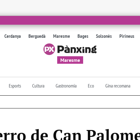
Cerdanya
Berguedà
Maresme
Bages
Solsonès
Pirineus
Maresme
Esports
Cultura
Gastronomia
Eco
Gina recomana
erro de Can Palome