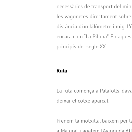
necessàries de transport del min
les vagonetes directament sobre e
distància d’un kilòmetre i mig. L’
encara com “La Pilona”. En aques
principis del segle XX.
Ruta
La ruta comença a Palafolls, da
deixar el cotxe aparcat.
Prenem la motxilla, baixem per l
a Malgrat i agafem l’Avinguda Atlà