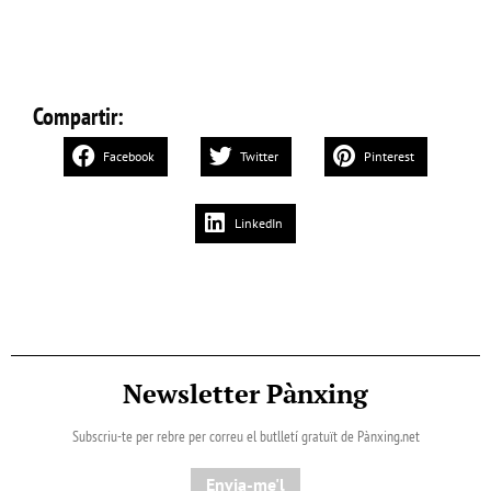
Compartir:
Facebook
Twitter
Pinterest
LinkedIn
Newsletter Pànxing
Subscriu-te per rebre per correu el butlletí gratuït de Pànxing.net​
Envia-me'l