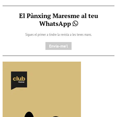
El Pànxing Maresme al teu
WhatsApp
Sigues el primer a tindre la revista a les teves mans.
Envia-me'l