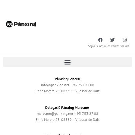
Segueix-nos a les xarxes socials
Pànxing General
info@panxing.net – 93 753 27 08
Enric Morera 25, 08339 – Vilassar de Dalt
Delegació Pànxing Maresme
maresme@panxing.net – 93 753 27 08
Enric Morera 25, 08339 – Vilassar de Dalt