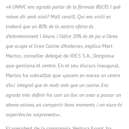
«A UNNIC ens agrada parlar de la fòrmula 80/20. I què
volem dir amb això? Molt senzill. Qui ens visiti es
trobarà que un 80% de la nostra oferta és
d’entreteniment i lleure, i l’altre 20% és de joc a l’àrea
que ocupa el Gran Casino d’Andorra»
, explica Mart
Martos, conseller delegat de JOCS S.A., l’empresa
que gestiona el centre. En el seu discurs inaugural,
Martos ha subratllat que
«posem en marxa un centre
d’oci integral que és molt més que un casino. Ens
agrada més definir-ho com un lloc on anar a passar un
abona estona, on compartir bons moments i on viure-hi
experiències sorprenents»
.
El president de la companyia, Ventura Espot, ha