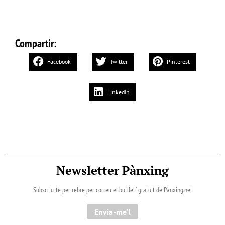
Compartir:
Facebook
Twitter
Pinterest
LinkedIn
Newsletter Pànxing
Subscriu-te per rebre per correu el butlletí gratuït de Pànxing.net​
Envia-me'l