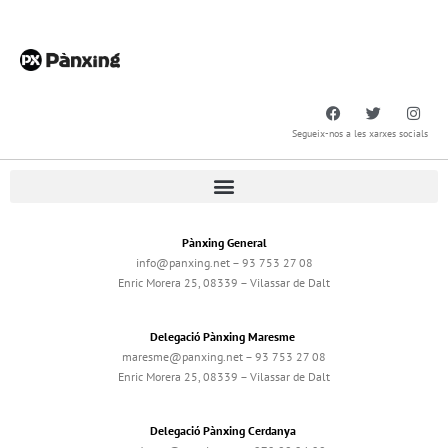
Segueix-nos a les xarxes socials
Pànxing General
info@panxing.net – 93 753 27 08
Enric Morera 25, 08339 – Vilassar de Dalt
Delegació Pànxing Maresme
maresme@panxing.net – 93 753 27 08
Enric Morera 25, 08339 – Vilassar de Dalt
Delegació Pànxing Cerdanya