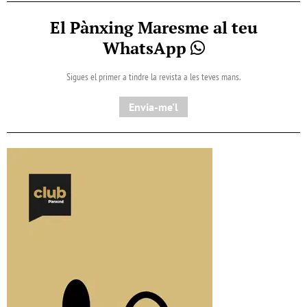
El Pànxing Maresme al teu
WhatsApp
Sigues el primer a tindre la revista a les teves mans.
Envia-me'l