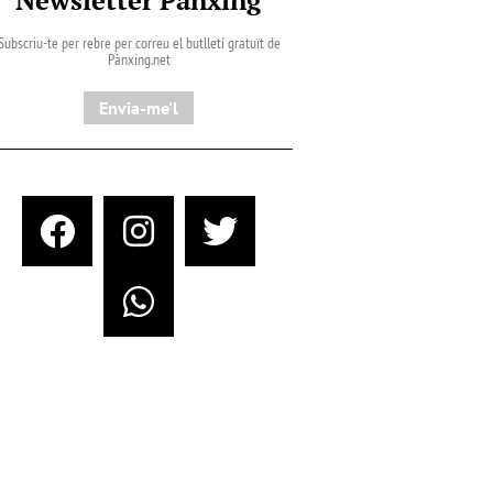
Subscriu-te per rebre per correu el butlletí gratuït de
Pànxing.net​
Envia-me'l