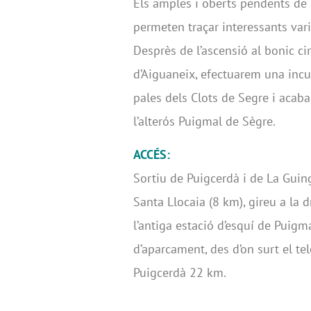
Els amples i oberts pendents de 
permeten traçar interessants varia
Desprès de l’ascensió al bonic c
d’Aiguaneix, efectuarem una incu
pales dels Clots de Segre i acaba
l’alterós Puigmal de Sègre.
ACCÉS:
Sortiu de Puigcerdà i de La Guingu
Santa Llocaia (8 km), gireu a la 
l’antiga estació d’esquí de Puigm
d’aparcament, des d’on surt el tel
Puigcerdà 22 km.