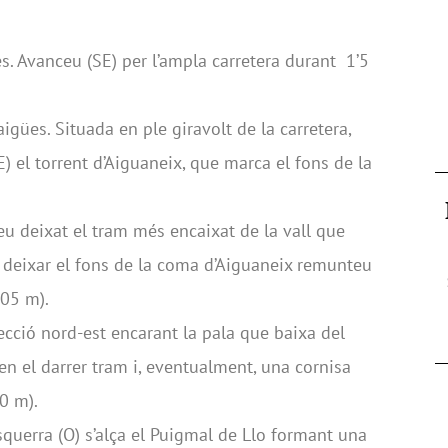
. Avanceu (SE) per l’ampla carretera durant 1’5
igües. Situada en ple giravolt de la carretera,
 el torrent d’Aiguaneix, que marca el fons de la
Heu deixat el tram més encaixat de la vall que
e deixar el fons de la coma d’Aiguaneix remunteu
105 m).
cció nord-est encarant la pala que baixa del
 en el darrer tram i, eventualment, una cornisa
60 m).
esquerra (O) s’alça el Puigmal de Llo formant una