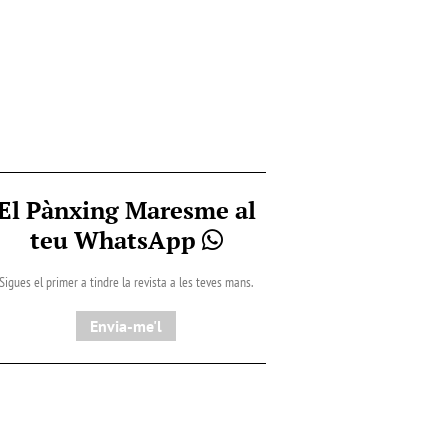
El Pànxing Maresme al
teu WhatsApp
Sigues el primer a tindre la revista a les teves mans.
Envia-me'l