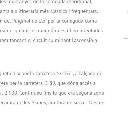
les muntanyes de la serralada meridional,
nts als itineraris més clàssics i freqüentats.
im del Puigmal de Llo, per la coneguda coma
rsió esquiant les magnífiques i ben orientades
rem tancant el circuit culminant l’ascensió a
eta d’Ix per la carretera N-116 i, a l’alçada de
dreta per la carretera D-89, que dóna accés a
al-2.600. Continueu fins la que era segona zona
ecadira de les Planes, ara fora de servei. Des de