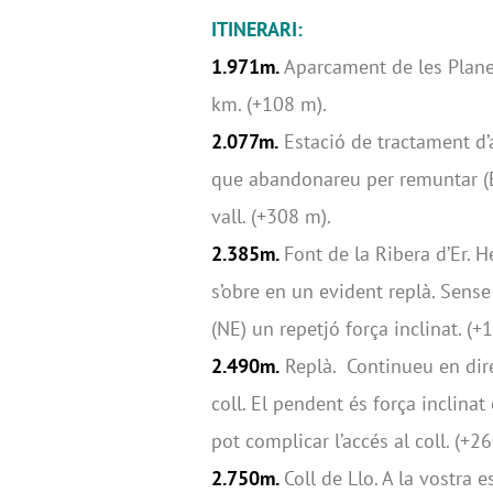
ITINERARI:
1.971m.
Aparcament de les Planes
km. (+108 m).
2.077m.
Estació de tractament d’a
que abandonareu per remuntar (E)
vall. (+308 m).
2.385m.
Font de la Ribera d’Er. 
s’obre en un evident replà. Sens
(NE) un repetjó força inclinat. (+
2.490m.
Replà. Continueu en dire
coll. El pendent és força inclinat
pot complicar l’accés al coll. (+2
2.750m.
Coll de Llo. A la vostra 