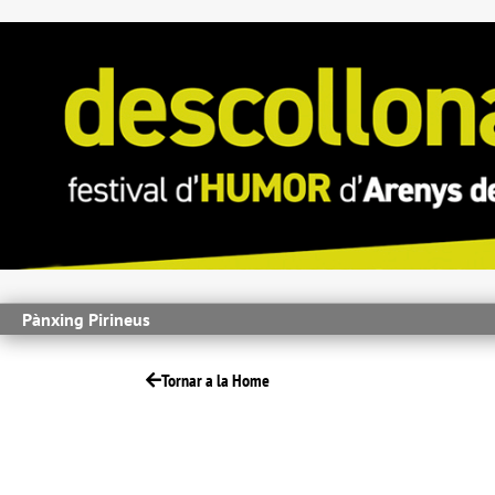
Pànxing Pirineus
Tornar a la Home