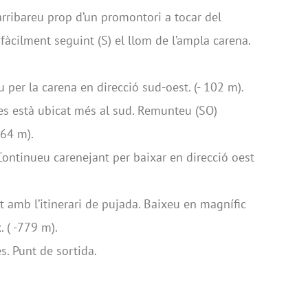
ribareu prop d’un promontori a tocar del
fàcilment seguint (S) el llom de l’ampla carena.
 per la carena en direcció sud-oest. (- 102 m).
es està ubicat més al sud. Remunteu (SO)
 64 m).
Continueu carenejant per baixar en direcció oest
 amb l’itinerari de pujada. Baixeu en magnífic
 ( -779 m).
. Punt de sortida.