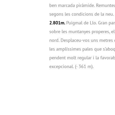
ben marcada piràmide. Remunteu f
segons les condicions de la neu. 
2.801m.
Puigmal de Llo. Gran pan
sobre les muntanyes properes, el 
nord. Desplaceu-vos uns metres d
les amplíssimes pales que s’aboq
pendent molt regular i la favora
excepcional. (- 361 m).