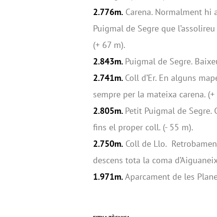
2.776m.
Carena. Normalment hi ar
Puigmal de Segre que l’assolireu 
(+ 67 m).
2.843m.
Puigmal de Segre. Baixeu
2.741m.
Coll d’Er. En alguns map
sempre per la mateixa carena. (+
2.805m.
Petit Puigmal de Segre. 
fins el proper coll. (- 55 m).
2.750m.
Coll de Llo. Retrobament
descens tota la coma d’Aiguaneix.
1.971m.
Aparcament de les Planes