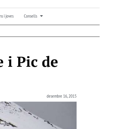
s i joves
Consells
 i Pic de
desembre 16, 2015