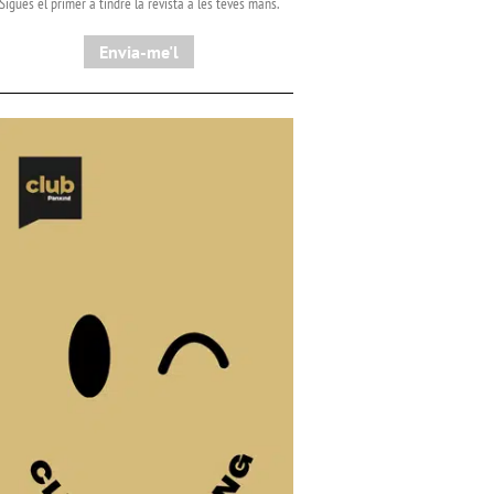
Sigues el primer a tindre la revista a les teves mans.
Envia-me'l