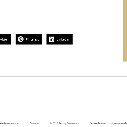
witter
Pinterest
LinkedIn
resa de comunicació
Contacte
© 2020 Pànxing Comunicacó
Termes de servei i condicions de venda