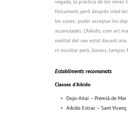
vegada, la pràctica de les seves
físicament, però després intel·lec
les coses; poder acceptar-ho dep
acumulades. L’Aikido, com art mar
realitat del seu estat davant una
ni escoltar però, llavors, tampoc 
Establiments recomanats
Classes d'Aikido
Dojo-Aitai – Premià de Mar
Aikido Estrac – Sant Vicenç