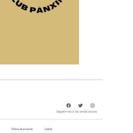
Segueix-nos a les xarxes socials
Pólitica de privacitat
Cookies