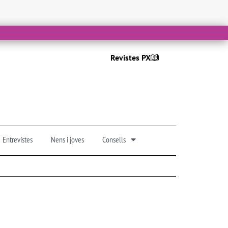
Revistes PX
Entrevistes
Nens i joves
Consells