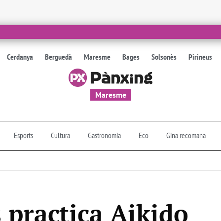
Cerdanya
Berguedà
Maresme
Bages
Solsonès
Pirineus
Maresme
Esports
Cultura
Gastronomia
Eco
Gina recomana
 practica Aikido