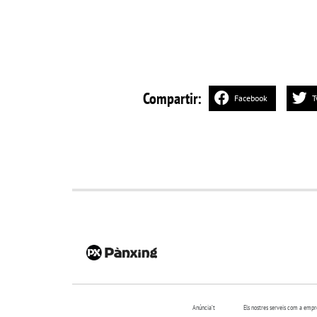
Compartir:
Facebook
T
Anúncia’t
Els nostres serveis com a emp