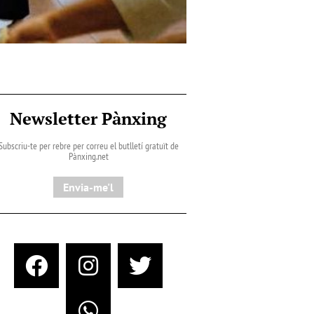
Newsletter Pànxing
Subscriu-te per rebre per correu el butlletí gratuït de
Pànxing.net​
Envia-me'l