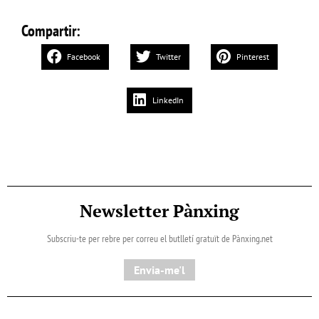
Compartir:
Facebook
Twitter
Pinterest
LinkedIn
Newsletter Pànxing
Subscriu-te per rebre per correu el butlletí gratuït de Pànxing.net​
Envia-me'l