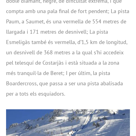
doble diamant, negre, de dificultat extrema, i que
compta amb una pala final de fort pendent; La pista
Paum, a Saumet, és una vermella de 554 metres de
llargada i 171 metres de desnivell; La pista
Esmeligàs també és vermella, d’1,5 km de longitud,
un desnivell de 368 metres a la qual s’hi accedeix
pel telesquí de Costarjàs i està situada a la zona
més tranquil·la de Beret; I per últim, la pista
Boardercross, que passa a ser una pista abalisada
per a tots els esquiadors.