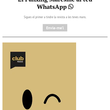
WhatsApp
Sigues el primer a tindre la revista a les teves mans.
Envia-me'l