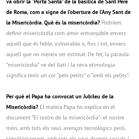
va obrir la “Porta Santa” de la basílica de Sant Pere
de Roma, com a signe de l’obertura de l’Any Sant de
la Misericòrdia. Què és la misericòrdia?
Podríem
definir misericòrdia com amor entranyable envers
aquell que és feble, vulnerable o, fins i tot, envers
aquell que no mereix ser estimat. De fet, la paraula
“misericòrdia” ve del llatí i la seva etimologia
significa tenir un cor “pels petits” o “amb els petits”.
Per què el Papa ha convocat un Jubileu de la
Misericòrdia?
El mateix Papa ho explica en el
document “El rostre de la misericòrdia”: el nostre
món, amb tots els seus avenços tecnològics però,
simultàniament, amb tots els seus drames socials i