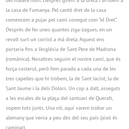
del mateix nom. Després girem a la dreta i arribem a
la casa de Fumanya. Pel cantó dret de la casa
comencem a pujar pel camí conegut com “el Dret”.
Després de fer unes quantes ziga-zagues, en un
revolt surt un corriol a mà dreta. Aquest ens
portaria fins a l’església de Sant Pere de Madrona
(romànica). Nosaltres seguim el nostre camí, que és
força costerut, però fem parada a cada una de les
tres capelles que hi trobem, la de Sant Jacint, la de
Sant Jaume i la dels Dolors. Un cop a dalt, asseguts
a les escales de la plaça del santuari de Queralt,
sopem tots junts. Una nit, aquí varem trobar un
alemany que venia a peu des del seu país (això és
caminar).