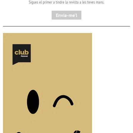
Sigues el primer a tindre la revista a les teves mans.
Envia-me'l