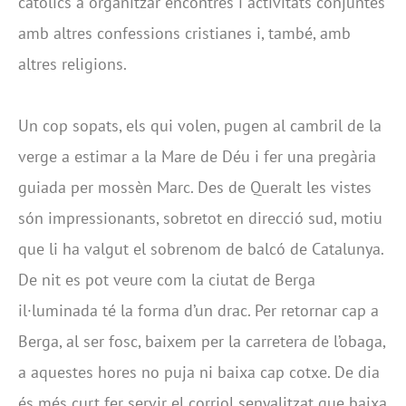
catòlics a organitzar encontres i activitats conjuntes
amb altres confessions cristianes i, també, amb
altres religions.
Un cop sopats, els qui volen, pugen al cambril de la
verge a estimar a la Mare de Déu i fer una pregària
guiada per mossèn Marc. Des de Queralt les vistes
són impressionants, sobretot en direcció sud, motiu
que li ha valgut el sobrenom de balcó de Catalunya.
De nit es pot veure com la ciutat de Berga
il·luminada té la forma d’un drac. Per retornar cap a
Berga, al ser fosc, baixem per la carretera de l’obaga,
a aquestes hores no puja ni baixa cap cotxe. De dia
és més curt fer servir el corriol senyalitzat que baixa