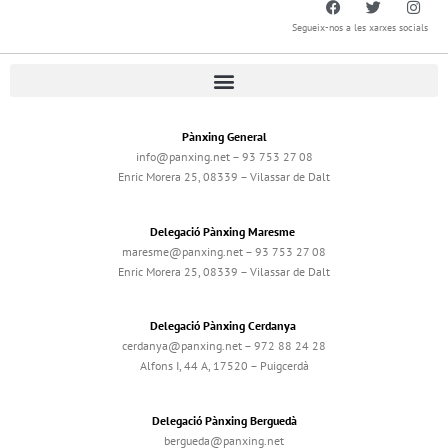
Segueix-nos a les xarxes socials
Pànxing General
info@panxing.net – 93 753 27 08
Enric Morera 25, 08339 – Vilassar de Dalt
Delegació Pànxing Maresme
maresme@panxing.net – 93 753 27 08
Enric Morera 25, 08339 – Vilassar de Dalt
Delegació Pànxing Cerdanya
cerdanya@panxing.net – 972 88 24 28
Alfons I, 44 A, 17520 – Puigcerdà
Delegació Pànxing Berguedà
bergueda@panxing.net