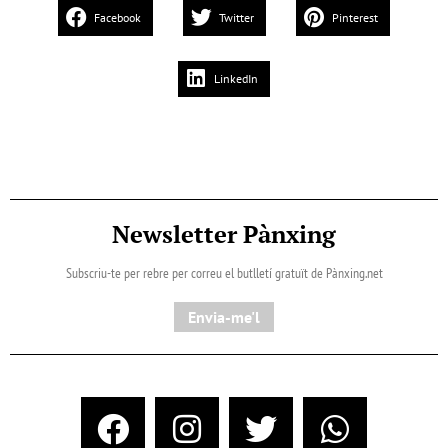
Facebook
Twitter
Pinterest
LinkedIn
Newsletter Pànxing
Subscriu-te per rebre per correu el butlletí gratuït de Pànxing.net​
Envia-me'l