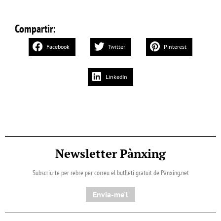
Compartir:
Facebook
Twitter
Pinterest
LinkedIn
Newsletter Pànxing
Subscriu-te per rebre per correu el butlletí gratuït de Pànxing.net​
Envia-me'l