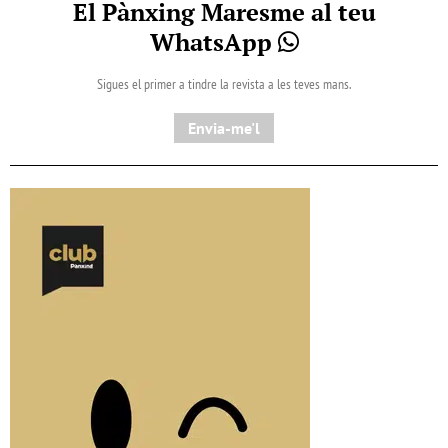
El Pànxing Maresme al teu
WhatsApp
Sigues el primer a tindre la revista a les teves mans.
Envia-me'l