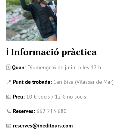
ℹ️ Informació pràctica
🗓
Quan:
Diumenge 6 de juliol a les 12 h
📍
Punt de trobada:
Can Bisa (Vilassar de Mar)
💶
Preu:
10 € socis / 12 € no socis
📞
Reserves:
662 213 680
📧
reserves@ineditours.com