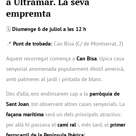
a Ultramar. La seva
empremta
🗓
Diumenge 6 de juliol a les 12 h
📍
Punt de trobada:
Can Bisa (C/ de Montserrat, 2)
Aquest recorregut comença a
Can Bisa
, típica casa
senyorial anomenada popularment d’estil americà,
amb palmeres al jardí i pintada de blanc.
Des d’allà, ens endinsarem cap a la
parròquia de
Sant Joan
, tot observant altres cases senyorials. La
façana marítima
serà un dels principals atractius:
per allà hi passava el
camí ral
i, més tard, el
primer
ferrocarril de la Península Ibèrica
!