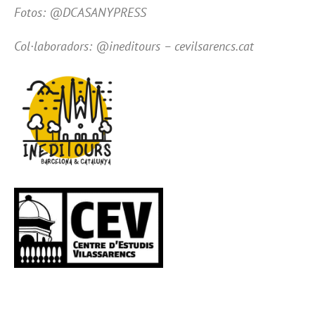
Fotos: @DCASANYPRESS
Col·laboradors: @ineditours – cevilsarencs.cat