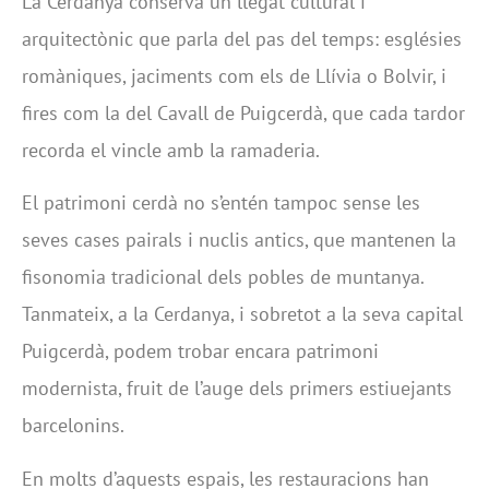
La Cerdanya conserva un llegat cultural i
arquitectònic que parla del pas del temps: esglésies
romàniques, jaciments com els de Llívia o Bolvir, i
fires com la del Cavall de Puigcerdà, que cada tardor
recorda el vincle amb la ramaderia.
El patrimoni cerdà no s’entén tampoc sense les
seves cases pairals i nuclis antics, que mantenen la
fisonomia tradicional dels pobles de muntanya.
Tanmateix, a la Cerdanya, i sobretot a la seva capital
Puigcerdà, podem trobar encara patrimoni
modernista, fruit de l’auge dels primers estiuejants
barcelonins.
En molts d’aquests espais, les restauracions han