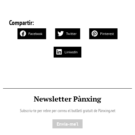
Compartir:
Facebook
Twitter
Pinterest
LinkedIn
Newsletter Pànxing
Subscriu-te per rebre per correu el butlletí gratuït de Pànxing.net​
Envia-me'l