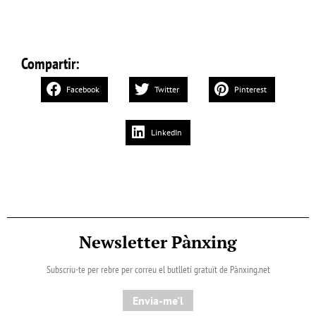
Compartir:
Facebook
Twitter
Pinterest
LinkedIn
Newsletter Pànxing
Subscriu-te per rebre per correu el butlletí gratuït de Pànxing.net​
Envia-me'l