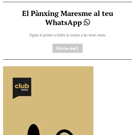
El Pànxing Maresme al teu
WhatsApp
Sigues el primer a tindre la revista a les teves mans.
Envia-me'l