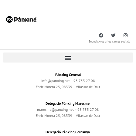
Segueix-nos a les xarxes socials
Pànxing General
info@panxing.net – 93 753 27 08
Enric Morera 25, 08339 – Vilassar de Dalt
Delegació Pànxing Maresme
maresme@panxing.net – 93 753 27 08
Enric Morera 25, 08339 – Vilassar de Dalt
Delegació Pànxing Cerdanya