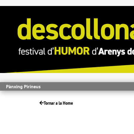
Pànxing Pirineus
Tornar a la Home