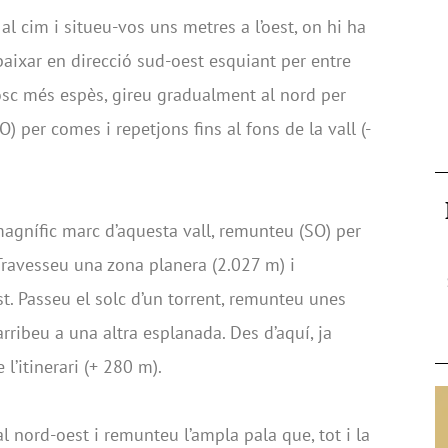
al cim i situeu-vos uns metres a l’oest, on hi ha
aixar en direcció sud-oest esquiant per entre
bosc més espès, gireu gradualment al nord per
O) per comes i repetjons fins al fons de la vall (-
magnífic marc d’aquesta vall, remunteu (SO) per
. Travesseu una zona planera (2.027 m) i
t. Passeu el solc d’un torrent, remunteu unes
arribeu a una altra esplanada. Des d’aquí, ja
 l’itinerari (+ 280 m).
al nord-oest i remunteu l’ampla pala que, tot i la