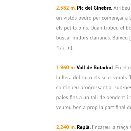
2.382 m.
Pic del Ginebre.
Arribeu 
un vistós pedró per començar a b
els petits pins. Quan trobeu el 
buscar millors clarianes. Baixeu (
422 m).
1.960 m.
Vall de Botadiol.
En el 
la llera del riu o els seus vorals
continueu progressant al sud-oes
pales fins a un tall de pendent i 
veureu ben a prop la part final de
2.240 m.
Replà.
Encareu la traça 