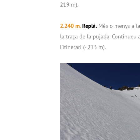
219 m).
2.240 m.
Replà.
Més o menys a la 
la traça de la pujada. Continueu 
l’itinerari (- 213 m).