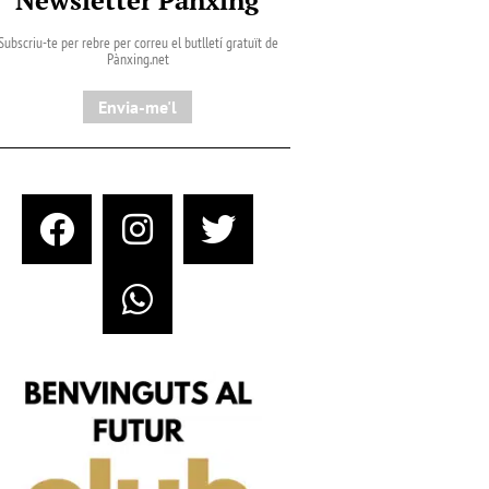
Subscriu-te per rebre per correu el butlletí gratuït de
Pànxing.net​
Envia-me'l