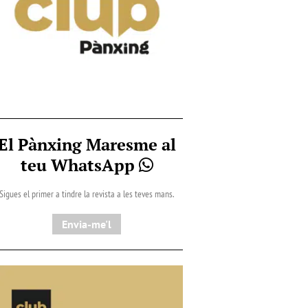
El Pànxing Maresme al
teu WhatsApp
Sigues el primer a tindre la revista a les teves mans.
Envia-me'l