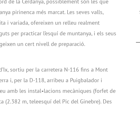
ord de la Cerdanya, possiblement són les que
anya pirinenca més marcat. Les seves valls,
ta i variada, ofereixen un relleu realment
guts per practicar l’esquí de muntanya, i els seus
igeixen un cert nivell de preparació.
’Ix, sortiu per la carretera N-116 fins a Mont
erra i, per la D-118, arribeu a Puigbalador i
teu amb les instal•lacions mecàniques (forfet de
ta (2.382 m, teleesquí del Pic del Ginebre). Des