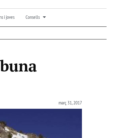
s i joves
Consells
ibuna
març 31, 2017