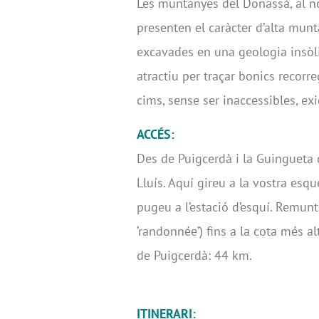
Les muntanyes del Donassà, al n
presenten el caràcter d’alta munt
excavades en una geologia insòli
atractiu per traçar bonics recorre
cims, sense ser inaccessibles, ex
ACCÉS:
Des de Puigcerdà i la Guingueta d
Lluís. Aquí gireu a la vostra esqu
pugeu a l’estació d’esquí. Remun
‘randonnée’) fins a la cota més al
de Puigcerdà: 44 km.
ITINERARI: