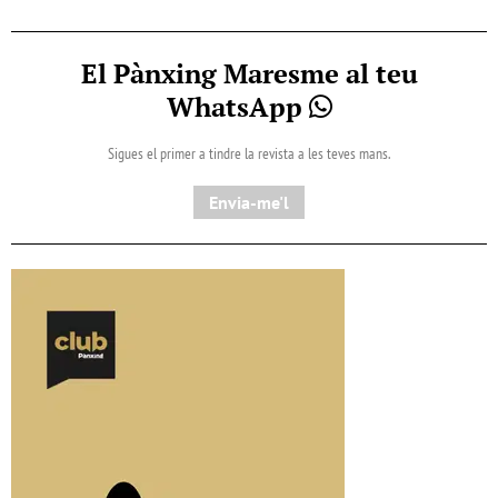
El Pànxing Maresme al teu
WhatsApp
Sigues el primer a tindre la revista a les teves mans.
Envia-me'l