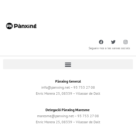
Segueix-nos a les xarxes socials
Pànxing General
info@panxing.net – 93 753 27 08
Enric Morera 25, 08339 – Vilassar de Dalt
Delegació Pànxing Maresme
maresme@panxing.net – 93 753 27 08
Enric Morera 25, 08339 – Vilassar de Dalt