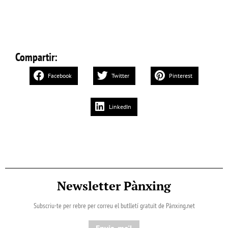
Compartir:
Facebook
Twitter
Pinterest
LinkedIn
Newsletter Pànxing
Subscriu-te per rebre per correu el butlletí gratuït de Pànxing.net​
Envia-me'l