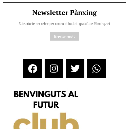
Newsletter Pànxing
Subscriu-te per rebre per correu el butlletí gratuït de Pànxing.net​
Envia-me'l