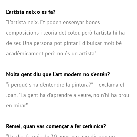
L’artista neix o es fa?
“L’artista neix. Et poden ensenyar bones
composicions i teoria del color, però l’artista hi ha
de ser. Una persona pot pintar i dibuixar molt bé
acadèmicament però no és un artista”.
Molta gent diu que l’art modern no s’entén?
“i perquè s’ha d’entendre la pintura?” – exclama el
Joan. “La gent ha d’aprendre a veure, no n’hi ha prou
en mirar”.
Remei, quan vas començar a fer ceràmica?
“Un dia, fa més de 30 anys, em van dir que un