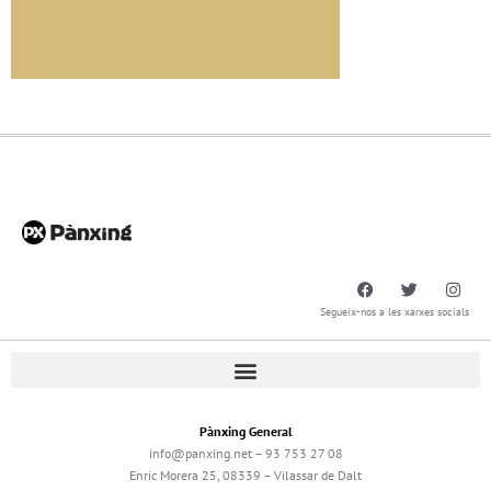
Segueix-nos a les xarxes socials
Pànxing General
info@panxing.net – 93 753 27 08
Enric Morera 25, 08339 – Vilassar de Dalt