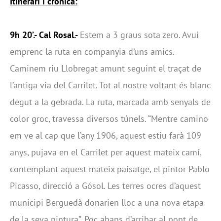
Itinerari i crònica:
9h 20’.- Cal Rosal.-
Estem a 3 graus sota zero. Avui
emprenc la ruta en companyia d’uns amics.
Caminem riu Llobregat amunt seguint el traçat de
l’antiga via del Carrilet. Tot al nostre voltant és blanc
degut a la gebrada. La ruta, marcada amb senyals de
color groc, travessa diversos túnels. “Mentre camino
em ve al cap que l’any 1906, aquest estiu farà 109
anys, pujava en el Carrilet per aquest mateix camí,
contemplant aquest mateix paisatge, el pintor Pablo
Picasso, direcció a Gósol. Les terres ocres d’aquest
municipi Berguedà donarien lloc a una nova etapa
de la seva pintura”. Poc abans d’arribar al pont de