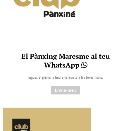
El Pànxing Maresme al teu
WhatsApp
Sigues el primer a tindre la revista a les teves mans.
Envia-me'l