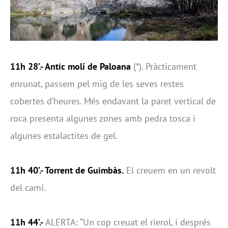
11h 28’.- Antic molí de Paloana
(*). Pràcticament
enrunat, passem pel mig de les seves restes
cobertes d’heures. Més endavant la paret vertical de
roca presenta algunes zones amb pedra tosca i
algunes estalactites de gel.
11h 40’.- Torrent de Guimbàs.
El creuem en un revolt
del camí.
11h 44’.-
ALERTA: “Un cop creuat el rierol, i després