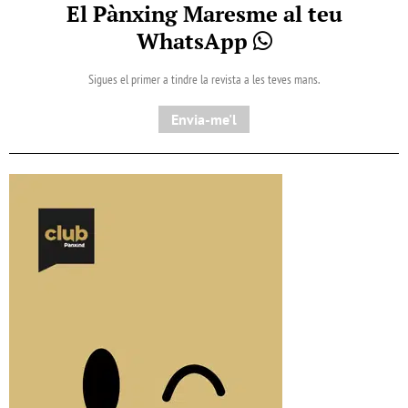
El Pànxing Maresme al teu
WhatsApp
Sigues el primer a tindre la revista a les teves mans.
Envia-me'l