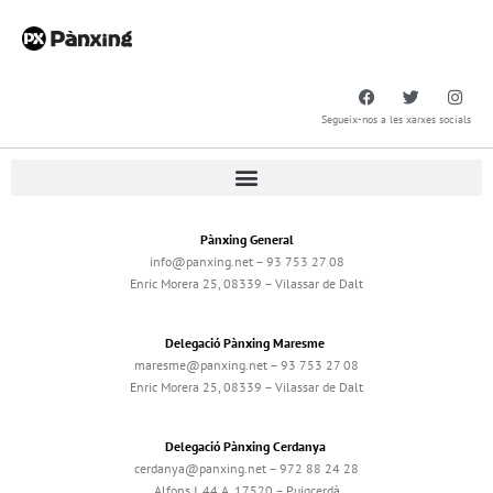
Segueix-nos a les xarxes socials
Pànxing General
info@panxing.net – 93 753 27 08
Enric Morera 25, 08339 – Vilassar de Dalt
Delegació Pànxing Maresme
maresme@panxing.net – 93 753 27 08
Enric Morera 25, 08339 – Vilassar de Dalt
Delegació Pànxing Cerdanya
cerdanya@panxing.net – 972 88 24 28
Alfons I, 44 A, 17520 – Puigcerdà