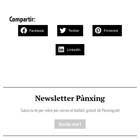
Compartir:
Facebook
Twitter
Pinterest
LinkedIn
Newsletter Pànxing
Subscriu-te per rebre per correu el butlletí gratuït de Pànxing.net​
Envia-me'l