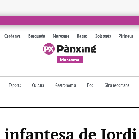
Cerdanya
Berguedà
Maresme
Bages
Solsonès
Pirineus
Maresme
Esports
Cultura
Gastronomia
Eco
Gina recomana
 infantesa de Jordi