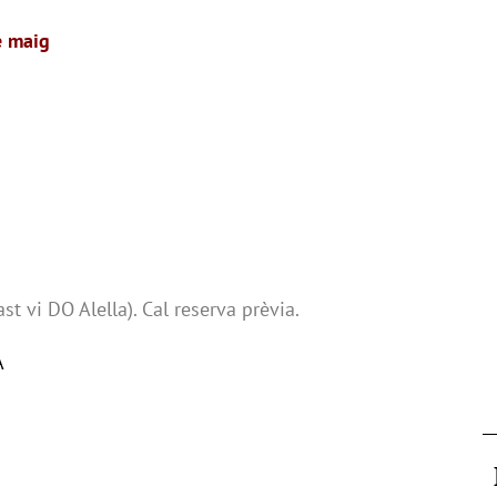
e maig
ast vi DO Alella). Cal reserva prèvia.
A