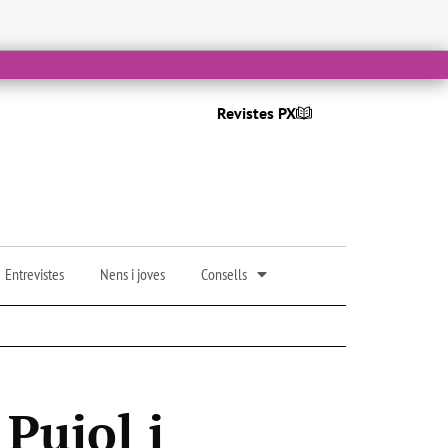
Revistes PX
Entrevistes
Nens i joves
Consells
 Pujol i