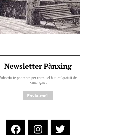
Newsletter Pànxing
Subscriu-te per rebre per correu el butlletí gratuït de
Pànxing.net​
Envia-me'l