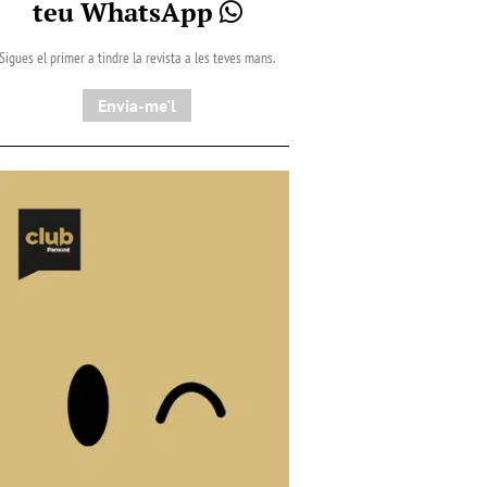
teu WhatsApp
Sigues el primer a tindre la revista a les teves mans.
Envia-me'l