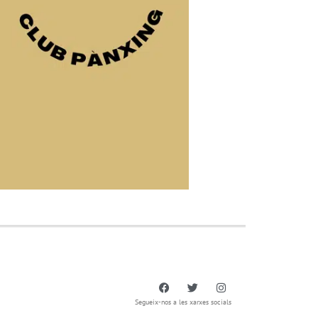
Segueix-nos a les xarxes socials