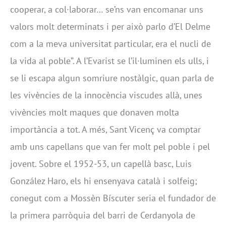
cooperar, a col·laborar… se’ns van encomanar uns
valors molt determinats i per això parlo d’El Delme
com a la meva universitat particular, era el nucli de
la vida al poble”. A l’Evarist se l’il·luminen els ulls, i
se li escapa algun somriure nostàlgic, quan parla de
les vivències de la innocència viscudes allà, unes
vivències molt maques que donaven molta
importància a tot. A més, Sant Vicenç va comptar
amb uns capellans que van fer molt pel poble i pel
jovent. Sobre el 1952-53, un capellà basc, Luis
González Haro, els hi ensenyava català i solfeig;
conegut com a Mossèn Bíscuter seria el fundador de
la primera parròquia del barri de Cerdanyola de