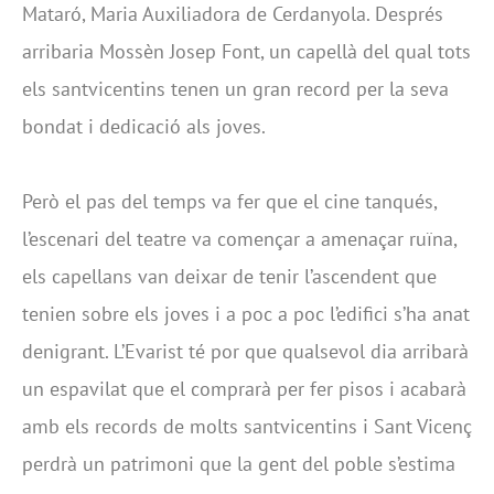
Mataró, Maria Auxiliadora de Cerdanyola. Després
arribaria Mossèn Josep Font, un capellà del qual tots
els santvicentins tenen un gran record per la seva
bondat i dedicació als joves.
Però el pas del temps va fer que el cine tanqués,
l’escenari del teatre va començar a amenaçar ruïna,
els capellans van deixar de tenir l’ascendent que
tenien sobre els joves i a poc a poc l’edifici s’ha anat
denigrant. L’Evarist té por que qualsevol dia arribarà
un espavilat que el comprarà per fer pisos i acabarà
amb els records de molts santvicentins i Sant Vicenç
perdrà un patrimoni que la gent del poble s’estima