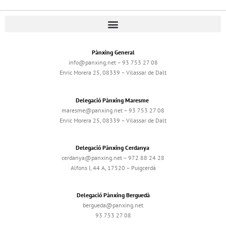
Pànxing General
info@panxing.net – 93 753 27 08
Enric Morera 25, 08339 – Vilassar de Dalt
Delegació Pànxing Maresme
maresme@panxing.net – 93 753 27 08
Enric Morera 25, 08339 – Vilassar de Dalt
Delegació Pànxing Cerdanya
cerdanya@panxing.net – 972 88 24 28
Alfons I, 44 A, 17520 – Puigcerdà
Delegació Pànxing Berguedà
bergueda@panxing.net
93 753 27 08