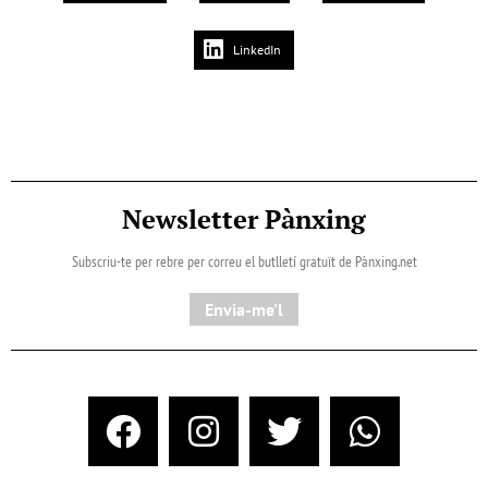
LinkedIn
Newsletter Pànxing
Subscriu-te per rebre per correu el butlletí gratuït de Pànxing.net​
Envia-me'l