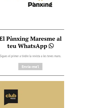
El Pànxing Maresme al
teu WhatsApp
Sigues el primer a tindre la revista a les teves mans.
Envia-me'l