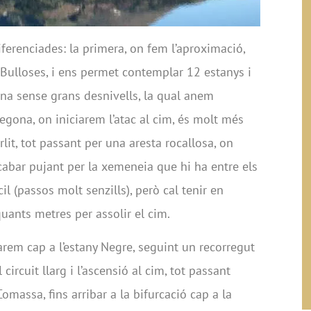
iferenciades: la primera, on fem l’aproximació,
 Bulloses, i ens permet contemplar 12 estanys i
na sense grans desnivells, la qual anem
gona, on iniciarem l’atac al cim, és molt més
rlit, tot passant per una aresta rocallosa, on
cabar pujant per la xemeneia que hi ha entre els
il (passos molt senzills), però cal tenir en
ants metres per assolir el cim.
rem cap a l’estany Negre, seguint un recorregut
 circuit llarg i l’ascensió al cim, tot passant
 Comassa, fins arribar a la bifurcació cap a la