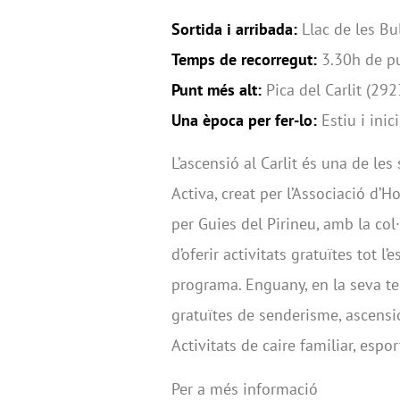
Sortida i arribada:
Llac de les Bu
Temps de recorregut:
3.30h de pu
Punt més alt:
Pica del Carlit (29
Una època per fer-lo:
Estiu i inici
L’ascensió al Carlit és una de le
Activa, creat per l’Associació d’
per Guies del Pirineu, amb la col
d’oferir activitats gratuïtes tot l’
programa. Enguany, en la seva ter
gratuïtes de senderisme, ascension
Activitats de caire familiar, esport
Per a més informació