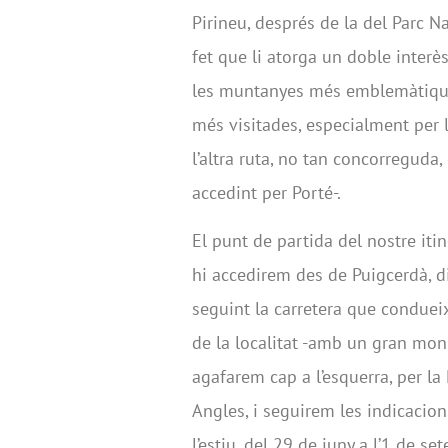
Pirineu, després de la del Parc N
fet que li atorga un doble interè
les muntanyes més emblemàtiques
més visitades, especialment per l
l’altra ruta, no tan concorreguda,
accedint per Porté-.
El punt de partida del nostre iti
hi accedirem des de Puigcerdà, d
seguint la carretera que condueix
de la localitat -amb un gran m
agafarem cap a l’esquerra, per la
Angles, i seguirem les indicacion
l’estiu, del 29 de juny a l’1 de s