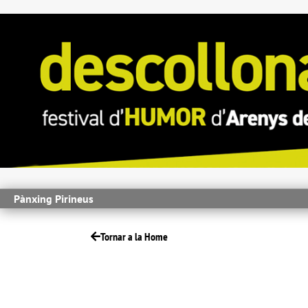
Pànxing Pirineus
Tornar a la Home