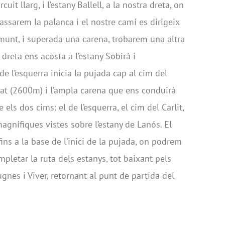
uit llarg, i l’estany Ballell, a la nostra dreta, on
Passarem la palanca i el nostre camí es dirigeix
munt, i superada una carena, trobarem una altra
dreta ens acosta a l’estany Sobirà i
 de l’esquerra inicia la pujada cap al cim del
Gelat (2600m) i l’ampla carena que ens conduirà
els dos cims: el de l’esquerra, el cim del Carlit,
 magnífiques vistes sobre l’estany de Lanós. El
fins a la base de l’inici de la pujada, on podrem
mpletar la ruta dels estanys, tot baixant pels
ugnes i Viver, retornant al punt de partida del