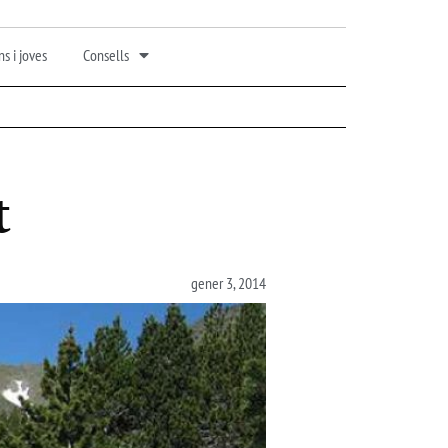
s i joves
Consells
t
gener 3, 2014