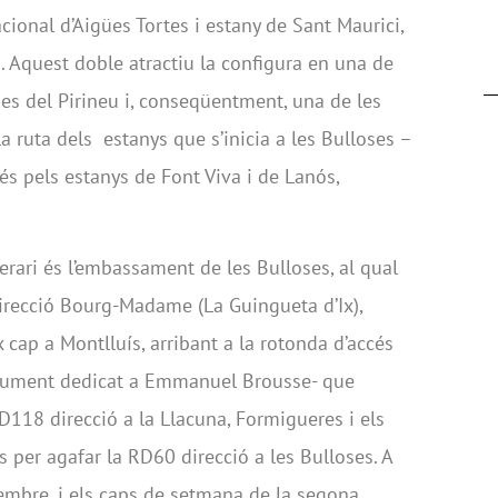
acional d’Aigües Tortes i estany de Sant Maurici,
s. Aquest doble atractiu la configura en una de
 del Pirineu i, conseqüentment, una de les
a ruta dels estanys que s’inicia a les Bulloses –
 és pels estanys de Font Viva i de Lanós,
nerari és l’embassament de les Bulloses, al qual
irecció Bourg-Madame (La Guingueta d’Ix),
 cap a Montlluís, arribant a la rotonda d’accés
onument dedicat a Emmanuel Brousse- que
 D118 direcció a la Llacuna, Formigueres i els
s per agafar la RD60 direcció a les Bulloses. A
etembre, i els caps de setmana de la segona