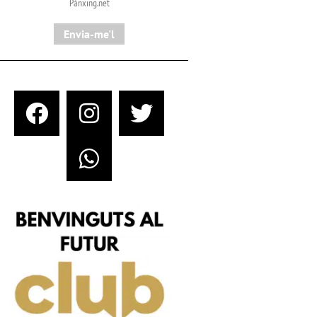
Pànxing.net​
Envia-me'l