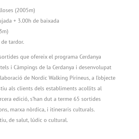
lloses (2005m)
jada + 3.00h de baixada
23m)
 de tardor.
s sortides que ofereix el programa Cerdanya
Hotels i Càmpings de la Cerdanya i desenvolupat
·laboració de Nordic Walking Pirineus, a l’objecte
estiu als clients dels establiments acollits al
cera edició, s’han dut a terme 65 sortides
s, marxa nòrdica, i itineraris culturals.
iu, de salut, lúdic o cultural.