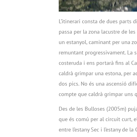
L’itinerari consta de dues parts d
passa per la zona lacustre de les
un estanyol, caminant per una zo
remuntant progressivament. La se
costeruda i ens portarà fins al Ca
caldrà grimpar una estona, per a
dos pics. No és una ascensió difíc
compte que caldrà grimpar uns qu
Des de les Bulloses (2005m) puja
que és comú per al circuit curt, el
entre l’estany Sec i l’estany de la