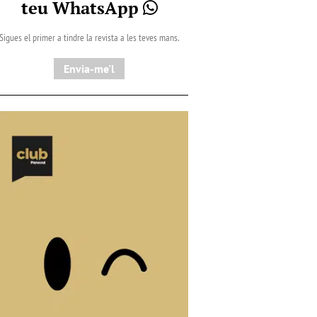
teu WhatsApp
Sigues el primer a tindre la revista a les teves mans.
Envia-me'l