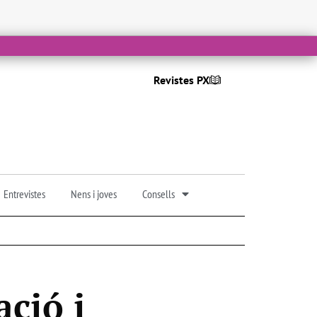
Revistes PX
Entrevistes
Nens i joves
Consells
ció i