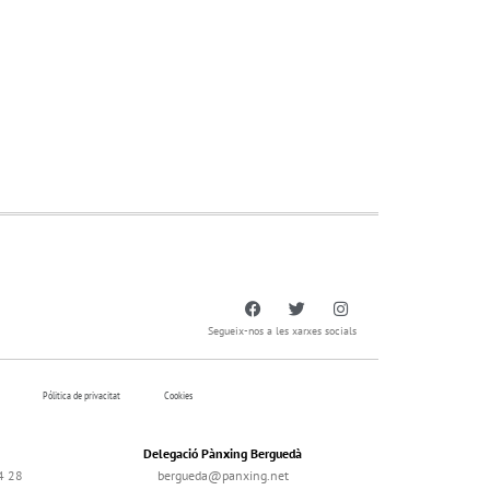
Segueix-nos a les xarxes socials
Pólitica de privacitat
Cookies
Delegació Pànxing Berguedà
4 28
bergueda@panxing.net