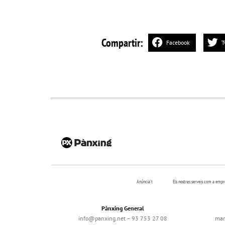
Compartir:
Facebook
T
Anúncia’t
Els nostres serveis com a emp
Pànxing General
info@panxing.net – 93 753 27 08
mar