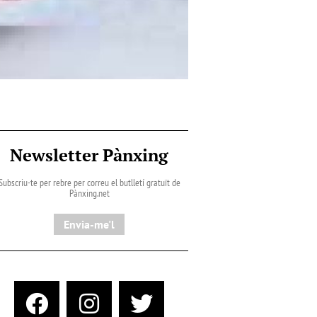
Newsletter Pànxing
Subscriu-te per rebre per correu el butlletí gratuït de
Pànxing.net​
Envia-me'l