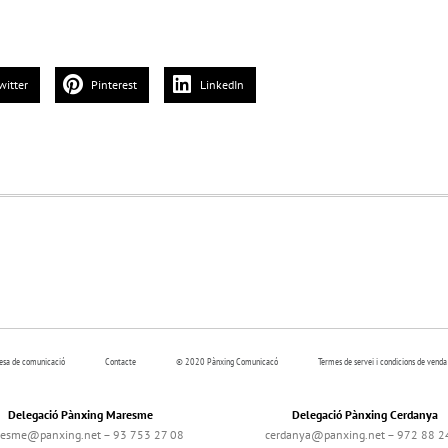
witter
Pinterest
LinkedIn
resa de comunicació
Contacte
© 2020 Pànxing Comunicacó
Termes de servei i condicions de venda
Delegació Pànxing Maresme
Delegació Pànxing Cerdanya
esme@panxing.net – 93 753 27 08
cerdanya@panxing.net – 972 88 2