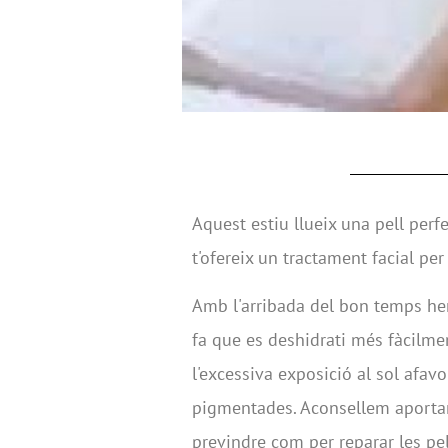
Aquest estiu llueix una pell perf
t'ofereix un tractament facial pe
Amb l'arribada del bon temps hem 
fa que es deshidrati més fàcilment
l'excessiva exposició al sol afavo
pigmentades. Aconsellem aportar 
previndre com per reparar les pel