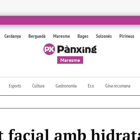
Cerdanya
Berguedà
Maresme
Bages
Solsonès
Pirineus
Maresme
Esports
Cultura
Gastronomia
Eco
Gina recomana
 facial amb hidrata