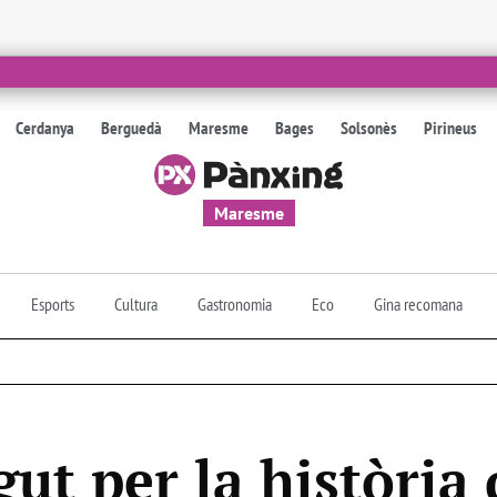
Cerdanya
Berguedà
Maresme
Bages
Solsonès
Pirineus
Maresme
Esports
Cultura
Gastronomia
Eco
Gina recomana
ut per la història