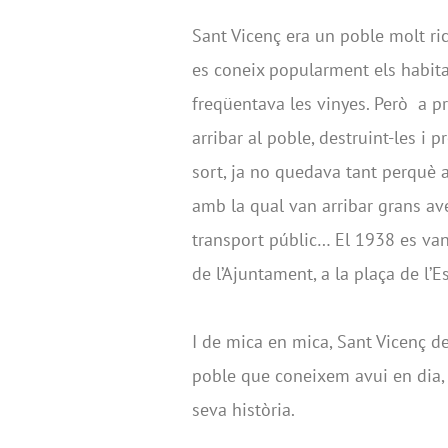
Sant Vicenç era un poble molt ric
es coneix popularment els habita
freqüentava les vinyes. Però a pri
arribar al poble, destruint-les i 
sort, ja no quedava tant perquè al
amb la qual van arribar grans ave
transport públic… El 1938 es van 
de l’Ajuntament, a la plaça de l’Es
I de mica en mica, Sant Vicenç d
poble que coneixem avui en dia, 
seva història.