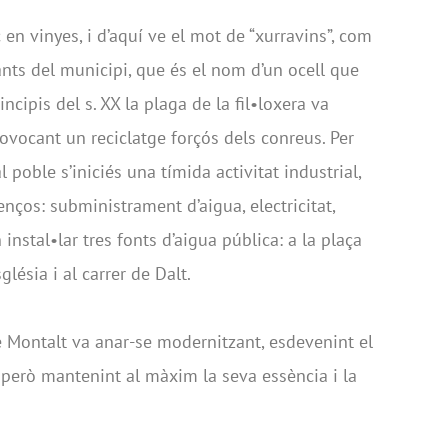
 en vinyes, i d’aquí ve el mot de “xurravins”, com
nts del municipi, que és el nom d’un ocell que
ncipis del s. XX la plaga de la fil•loxera va
provocant un reciclatge forçós dels conreus. Per
 poble s’iniciés una tímida activitat industrial,
nços: subministrament d’aigua, electricitat,
instal•lar tres fonts d’aigua pública: a la plaça
glésia i al carrer de Dalt.
e Montalt va anar-se modernitzant, esdevenint el
però mantenint al màxim la seva essència i la