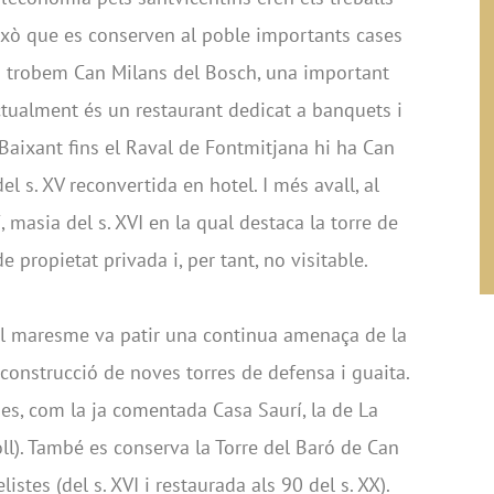
r això que es conserven al poble importants cases
 hi trobem Can Milans del Bosch, una important
actualment és un restaurant dedicat a banquets i
. Baixant fins el Raval de Fontmitjana hi ha Can
l s. XV reconvertida en hotel. I més avall, al
, masia del s. XVI en la qual destaca la torre de
 propietat privada i, per tant, no visitable.
a del maresme va patir una continua amenaça de la
 construcció de noves torres de defensa i guaita.
ies, com la ja comentada Casa Saurí, la de La
l). També es conserva la Torre del Baró de Can
istes (del s. XVI i restaurada als 90 del s. XX).