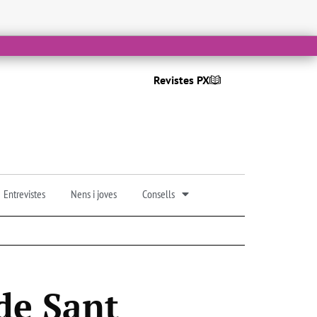
Revistes PX
Entrevistes
Nens i joves
Consells
 de Sant