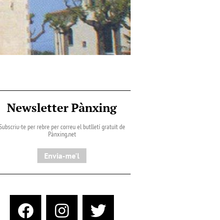
Newsletter Pànxing
Subscriu-te per rebre per correu el butlletí gratuït de
Pànxing.net​
Envia-me'l