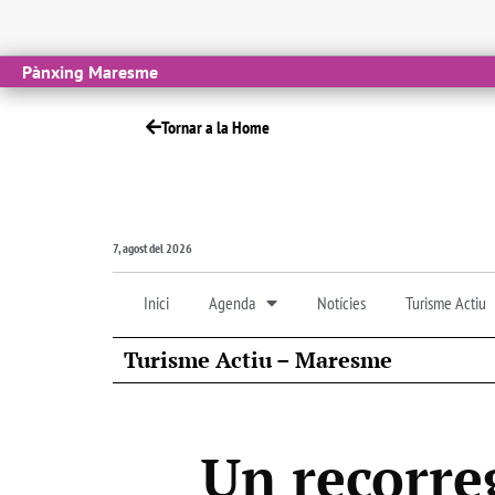
Pànxing Maresme
Tornar a la Home
7, agost del 2026
Inici
Agenda
Notícies
Turisme Actiu
Turisme Actiu – Maresme
Un recorreg