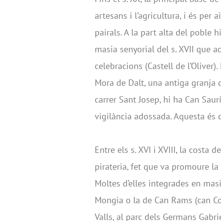
artesans i l’agricultura, i és pe
pairals. A la part alta del poble
masia senyorial del s. XVII que 
celebracions (Castell de l’Oliver)
Mora de Dalt, una antiga granja de
carrer Sant Josep, hi ha Can Saurí
vigilància adossada. Aquesta és de
Entre els s. XVI i XVIII, la cost
pirateria, fet que va promoure la
Moltes d’elles integrades en mas
Mongia o la de Can Rams (can Col
Valls, al parc dels Germans Gabriel