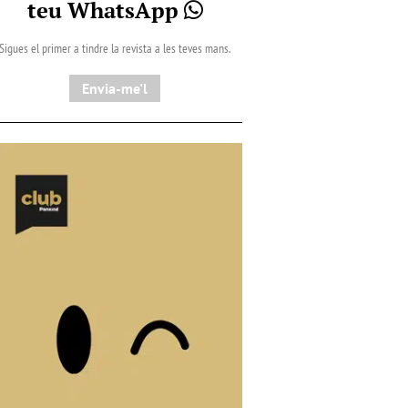
teu WhatsApp
Sigues el primer a tindre la revista a les teves mans.
Envia-me'l