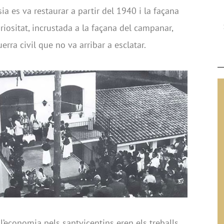
lésia es va restaurar a partir del 1940 i la façana
riositat, incrustada a la façana del campanar,
rra civil que no va arribar a esclatar.
e l’economia pels santvicentins eren els treballs