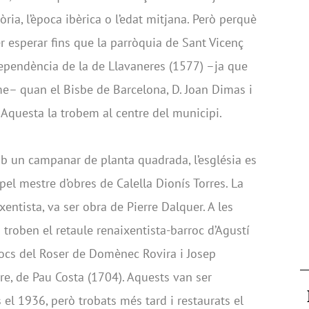
ria, l’època ibèrica o l’edat mitjana. Però perquè
r esperar fins que la parròquia de Sant Vicenç
dependència de la de Llavaneres (1577) –ja que
e– quan el Bisbe de Barcelona, D. Joan Dimas i
. Aquesta la trobem al centre del municipi.
amb un campanar de planta quadrada, l’església es
el mestre d’obres de Calella Dionís Torres. La
ixentista, va ser obra de Pierre Dalquer. A les
hi troben el retaule renaixentista-barroc d’Agustí
rrocs del Roser de Domènec Rovira i Josep
dre, de Pau Costa (1704). Aquests van ser
 el 1936, però trobats més tard i restaurats el