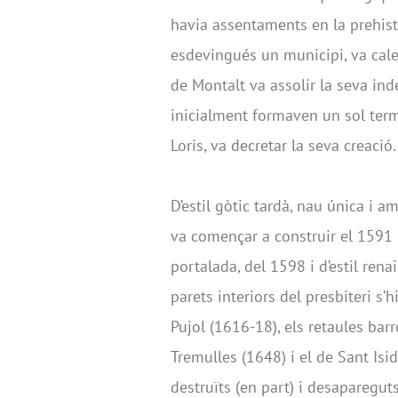
havia assentaments en la prehistò
esdevingués un municipi, va cale
de Montalt va assolir la seva in
inicialment formaven un sol term
Loris, va decretar la seva creació
D’estil gòtic tardà, nau única i 
va començar a construir el 1591 p
portalada, del 1598 i d’estil rena
parets interiors del presbiteri s’
Pujol (1616-18), els retaules ba
Tremulles (1648) i el de Sant Isi
destruïts (en part) i desapareguts