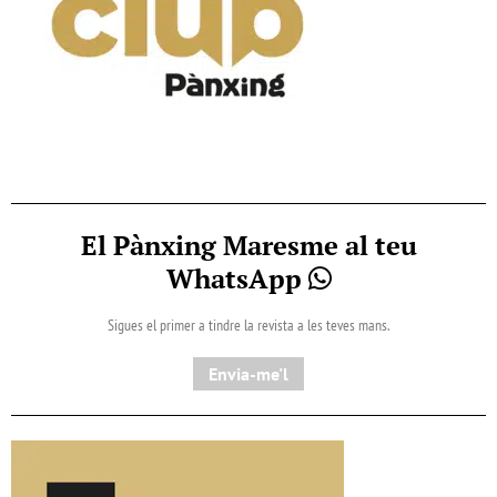
El Pànxing Maresme al teu
WhatsApp
Sigues el primer a tindre la revista a les teves mans.
Envia-me'l