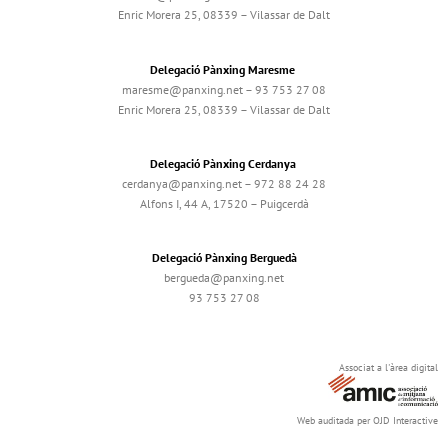
Enric Morera 25, 08339 – Vilassar de Dalt
Delegació Pànxing Maresme
maresme@panxing.net – 93 753 27 08
Enric Morera 25, 08339 – Vilassar de Dalt
Delegació Pànxing Cerdanya
cerdanya@panxing.net – 972 88 24 28
Alfons I, 44 A, 17520 – Puigcerdà
Delegació Pànxing Berguedà
bergueda@panxing.net
93 753 27 08
Associat a l'àrea digital
Web auditada per OJD Interactive