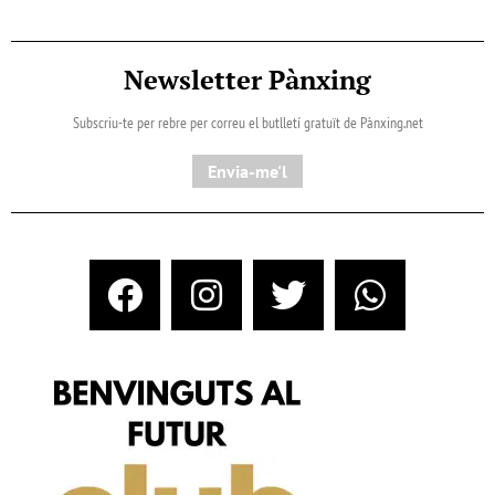
Newsletter Pànxing
Subscriu-te per rebre per correu el butlletí gratuït de Pànxing.net​
Envia-me'l