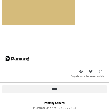
Segueix-nos a les xarxes socials
Pànxing General
info@panxing.net – 93 753 27 08