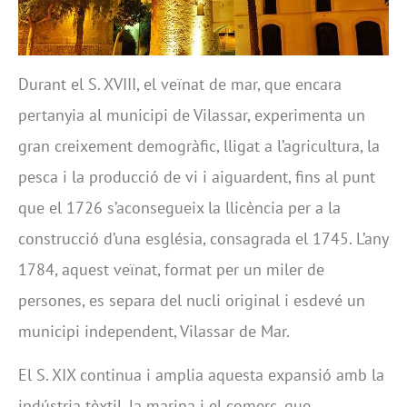
Durant el S. XVIII, el veïnat de mar, que encara
pertanyia al municipi de Vilassar, experimenta un
gran creixement demogràfic, lligat a l’agricultura, la
pesca i la producció de vi i aiguardent, fins al punt
que el 1726 s’aconsegueix la llicència per a la
construcció d’una església, consagrada el 1745. L’any
1784, aquest veïnat, format per un miler de
persones, es separa del nucli original i esdevé un
municipi independent, Vilassar de Mar.
El S. XIX continua i amplia aquesta expansió amb la
indústria tèxtil, la marina i el comerç, que