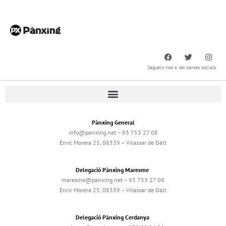
Segueix-nos a les xarxes socials
Pànxing General
info@panxing.net – 93 753 27 08
Enric Morera 25, 08339 – Vilassar de Dalt
Delegació Pànxing Maresme
maresme@panxing.net – 93 753 27 08
Enric Morera 25, 08339 – Vilassar de Dalt
Delegació Pànxing Cerdanya