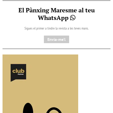
El Pànxing Maresme al teu
WhatsApp
Sigues el primer a tindre la revista a les teves mans.
Envia-me'l