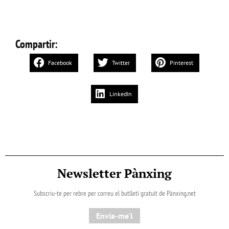
Compartir:
Facebook
Twitter
Pinterest
LinkedIn
Newsletter Pànxing
Subscriu-te per rebre per correu el butlletí gratuït de Pànxing.net​
Envia-me'l