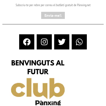
Subscriu-te per rebre per correu el butlletí gratuït de Pànxing.net​
Envia-me'l