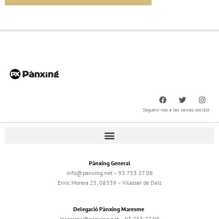
Segueix-nos a les xarxes socials
Pànxing General
info@panxing.net – 93 753 27 08
Enric Morera 25, 08339 – Vilassar de Dalt
Delegació Pànxing Maresme
maresme@panxing.net – 93 753 27 08