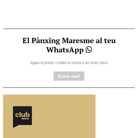
El Pànxing Maresme al teu
WhatsApp
Sigues el primer a tindre la revista a les teves mans.
Envia-me'l