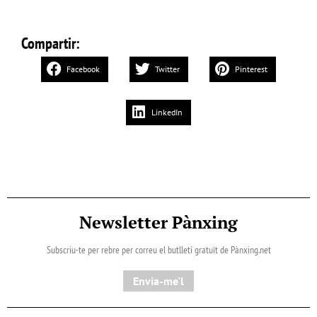
Compartir:
Facebook
Twitter
Pinterest
LinkedIn
Newsletter Pànxing
Subscriu-te per rebre per correu el butlletí gratuït de Pànxing.net​
Envia-me'l