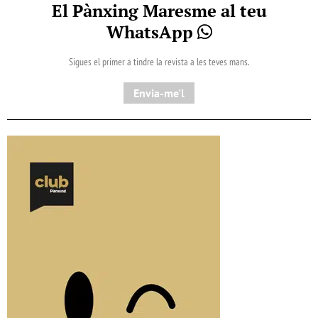
El Pànxing Maresme al teu
WhatsApp
Sigues el primer a tindre la revista a les teves mans.
Envia-me'l