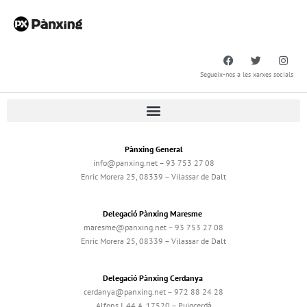
Segueix-nos a les xarxes socials
Pànxing General
info@panxing.net – 93 753 27 08
Enric Morera 25, 08339 – Vilassar de Dalt
Delegació Pànxing Maresme
maresme@panxing.net – 93 753 27 08
Enric Morera 25, 08339 – Vilassar de Dalt
Delegació Pànxing Cerdanya
cerdanya@panxing.net – 972 88 24 28
Alfons I, 44 A, 17520 – Puigcerdà