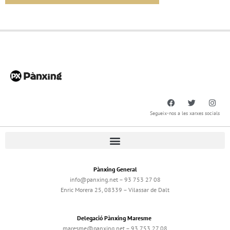
Segueix-nos a les xarxes socials
Pànxing General
info@panxing.net – 93 753 27 08
Enric Morera 25, 08339 – Vilassar de Dalt
Delegació Pànxing Maresme
maresme@panxing.net – 93 753 27 08