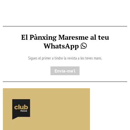
El Pànxing Maresme al teu
WhatsApp
Sigues el primer a tindre la revista a les teves mans.
Envia-me'l