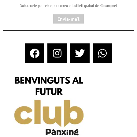
Subscriu-te per rebre per correu el butlletí gratuït de Pànxing.net​
Envia-me'l