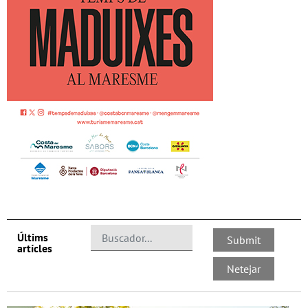
Últims
artícles