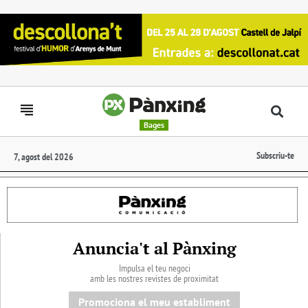
Bages
Subscriu-te
7, agost del 2026
Anuncia't al Pànxing
Impulsa el teu negoci
amb les nostres revistes de proximitat
Promociona el meu establiment