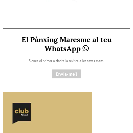
El Pànxing Maresme al teu
WhatsApp
Sigues el primer a tindre la revista a les teves mans.
Envia-me'l