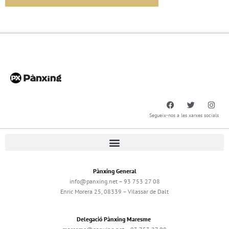
Segueix-nos a les xarxes socials
Pànxing General
info@panxing.net – 93 753 27 08
Enric Morera 25, 08339 – Vilassar de Dalt
Delegació Pànxing Maresme