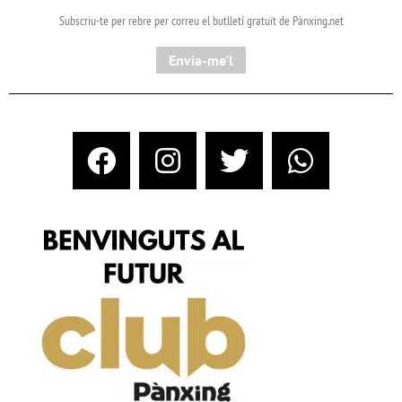
Subscriu-te per rebre per correu el butlletí gratuït de Pànxing.net​
Envia-me'l