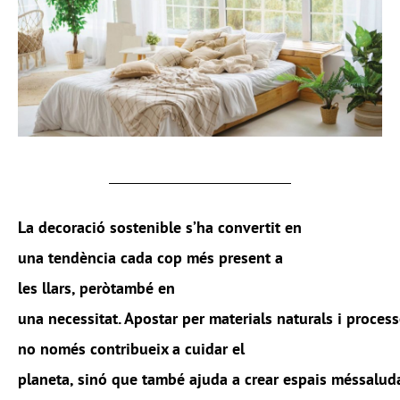
La
decoració
sostenible
s’ha
convertit
en
una
tendència
cada
cop
més
present
a
les
llars
,
però
també
en
una
necessitat
.
Apostar
per
materials
naturals
i
process
no
només
contribueix
a
cuidar
el
planeta,
sinó
que
també
ajuda
a
crear
espais
més
salud