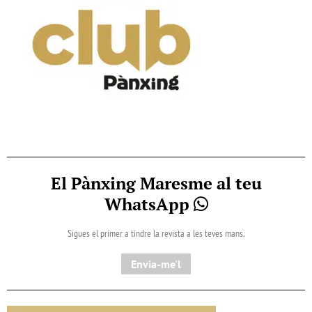
El Pànxing Maresme al teu
WhatsApp
Sigues el primer a tindre la revista a les teves mans.
Envia-me'l