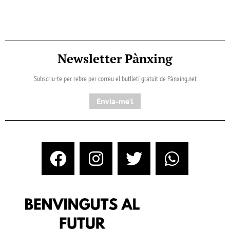
Newsletter Pànxing
Subscriu-te per rebre per correu el butlletí gratuït de Pànxing.net​
Envia-me'l