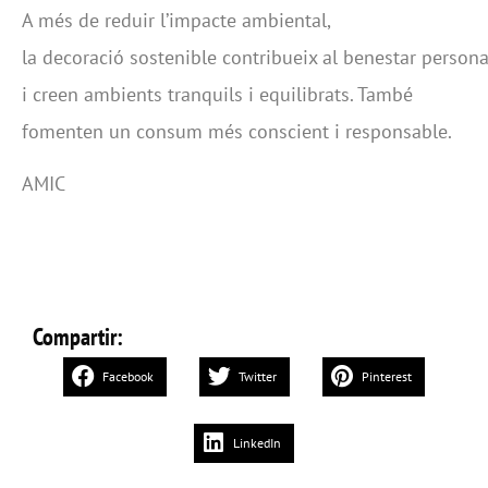
A més de reduir l’impacte ambiental,
la decoració sostenible contribueix al benestar persona
i creen ambients tranquils i equilibrats. També
fomenten un consum més conscient i responsable.
AMIC
Compartir:
Facebook
Twitter
Pinterest
LinkedIn