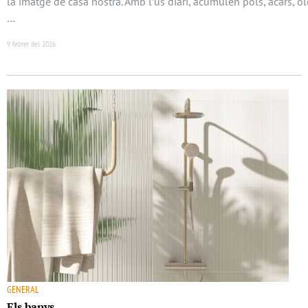
la imatge de casa nostra. Amb l’ús diari, acumulen pols, àcars, o
…
9 febrer del 2026
GENERAL
Els banys