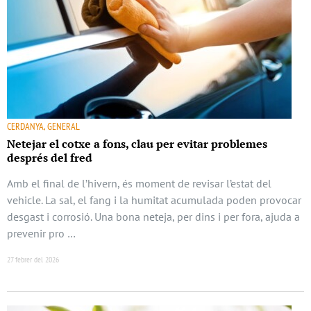
CERDANYA, GENERAL
Netejar el cotxe a fons, clau per evitar problemes
després del fred
Amb el final de l’hivern, és moment de revisar l’estat del
vehicle. La sal, el fang i la humitat acumulada poden provocar
desgast i corrosió. Una bona neteja, per dins i per fora, ajuda a
prevenir pro …
27 febrer del 2026