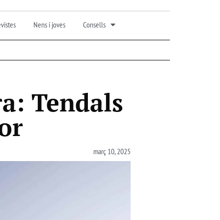
vistes
Nens i joves
Consells
ra: Tendals
ior
març 10, 2025