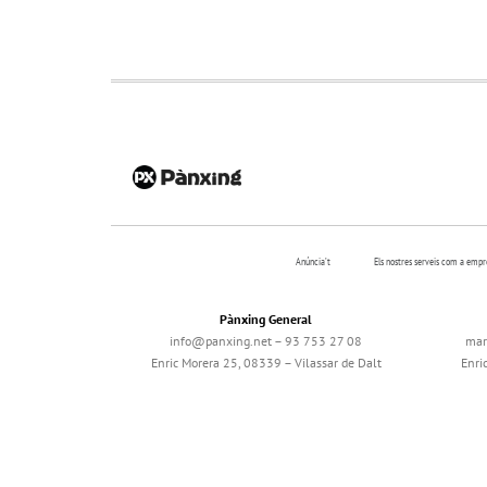
Anúncia’t
Els nostres serveis com a emp
Pànxing General
info@panxing.net – 93 753 27 08
mar
Enric Morera 25, 08339 – Vilassar de Dalt
Enri