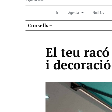
7, agost del 2026
Inici
Agenda
Noticies
Consells –
El teu racó
i decoració