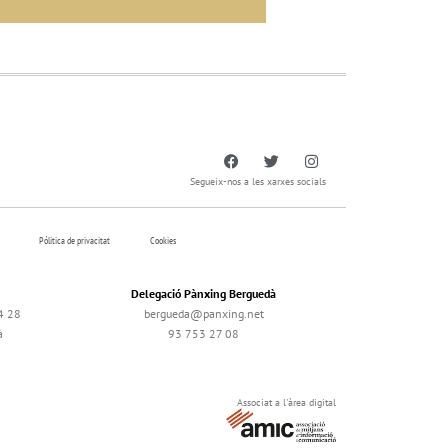
Segueix-nos a les xarxes socials
Pólitica de privacitat
Cookies
Delegació Pànxing Berguedà
4 28
bergueda@panxing.net
à
93 753 27 08
Associat a l'àrea digital