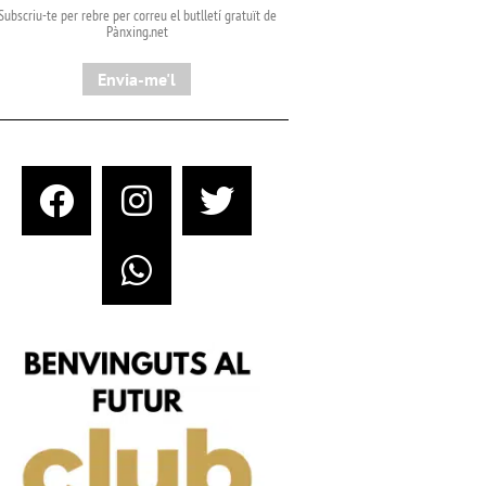
Subscriu-te per rebre per correu el butlletí gratuït de
Pànxing.net​
Envia-me'l