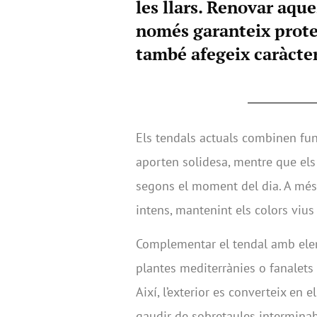
les llars. Renovar aqu
només garanteix protec
també afegeix caràcter 
Els tendals actuals combinen func
aporten solidesa, mentre que els
segons el moment del dia. A més, 
intens, mantenint els colors viu
Complementar el tendal amb elem
plantes mediterrànies o fanalets 
Així, l’exterior es converteix en e
gaudir de sobretaules interminab