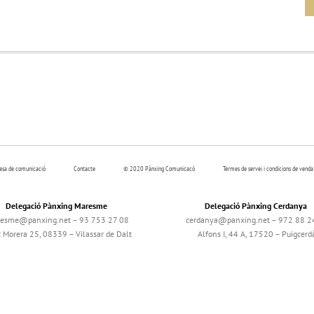
resa de comunicació
Contacte
© 2020 Pànxing Comunicacó
Termes de servei i condicions de venda
Delegació Pànxing Maresme
Delegació Pànxing Cerdanya
esme@panxing.net – 93 753 27 08
cerdanya@panxing.net – 972 88 2
c Morera 25, 08339 – Vilassar de Dalt
Alfons I, 44 A, 17520 – Puigcerd