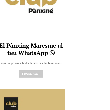
El Pànxing Maresme al
teu WhatsApp
Sigues el primer a tindre la revista a les teves mans.
Envia-me'l