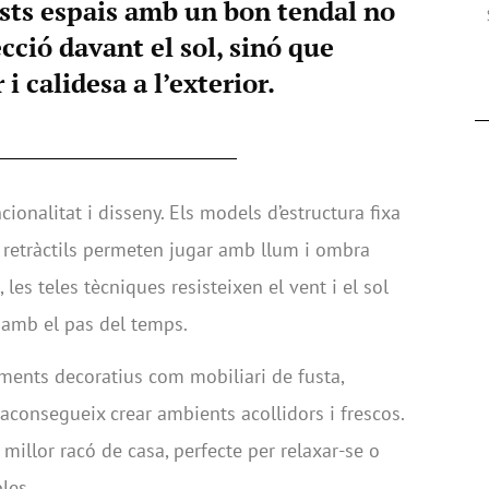
ests espais amb un bon tendal no
ció davant el sol, sinó que
i calidesa a l’exterior.
ionalitat i disseny. Els models d’estructura fixa
 retràctils permeten jugar amb llum i ombra
les teles tècniques resisteixen el vent i el sol
s amb el pas del temps.
ents decoratius com mobiliari de fusta,
aconsegueix crear ambients acollidors i frescos.
l millor racó de casa, perfecte per relaxar-se o
les.