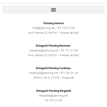
Pànxing General
info@panxing.net – 93 753 27 08
Enric Morera 25, 08339 – Vilassar de Dalt
Delegació Pànxing Maresme
maresme@panxing.net – 93 753 27 08
Enric Morera 25, 08339 – Vilassar de Dalt
Delegació Pànxing Cerdanya
cerdanya@panxing.net – 972 88 24 28
Alfons I, 44 A, 17520 – Puigcerdà
Delegació Pànxing Berguedà
bergueda@panxing.net
93 753 27 08