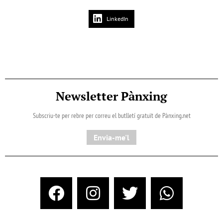
LinkedIn
Newsletter Pànxing
Subscriu-te per rebre per correu el butlletí gratuït de Pànxing.net​
Envia-me'l