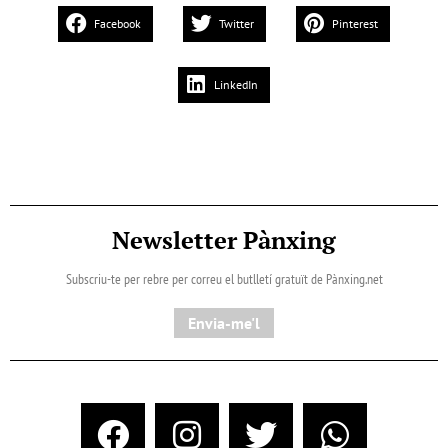
Facebook
Twitter
Pinterest
LinkedIn
Newsletter Pànxing
Subscriu-te per rebre per correu el butlletí gratuït de Pànxing.net​
Envia-me'l