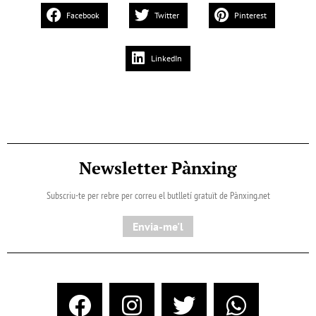
Facebook
Twitter
Pinterest
LinkedIn
Newsletter Pànxing
Subscriu-te per rebre per correu el butlletí gratuït de Pànxing.net​
Envia-me'l