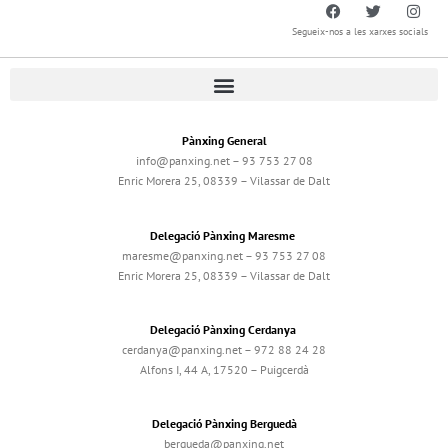
Segueix-nos a les xarxes socials
Pànxing General
info@panxing.net – 93 753 27 08
Enric Morera 25, 08339 – Vilassar de Dalt
Delegació Pànxing Maresme
maresme@panxing.net – 93 753 27 08
Enric Morera 25, 08339 – Vilassar de Dalt
Delegació Pànxing Cerdanya
cerdanya@panxing.net – 972 88 24 28
Alfons I, 44 A, 17520 – Puigcerdà
Delegació Pànxing Berguedà
bergueda@panxing.net