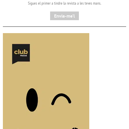
Sigues el primer a tindre la revista a les teves mans.
Envia-me'l