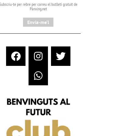
Subscriu-te per rebre per correu el butlletí gratuït de
Pànxing.net​
Envia-me'l