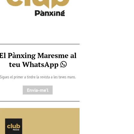
El Pànxing Maresme al
teu WhatsApp
Sigues el primer a tindre la revista a les teves mans.
Envia-me'l