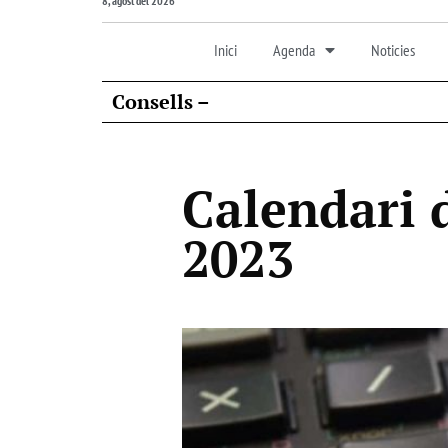
8, agost del 2026
Inici
Agenda
Noticies
Consells –
Calendari d
2023