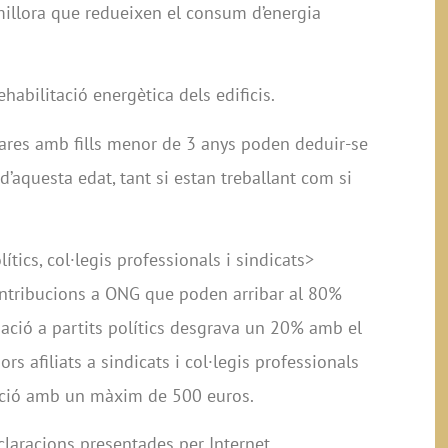
illora que redueixen el consum d’energia
abilitació energètica dels edificis.
ares amb fills menor de 3 anys poden deduir-se
d’aquesta edat, tant si estan treballant com si
ítics, col·legis professionals i sindicats>
ontribucions a ONG que poden arribar al 80%
iliació a partits polítics desgrava un 20% amb el
ors afiliats a sindicats i col·legis professionals
cció amb un màxim de 500 euros.
laracions presentades per Internet.