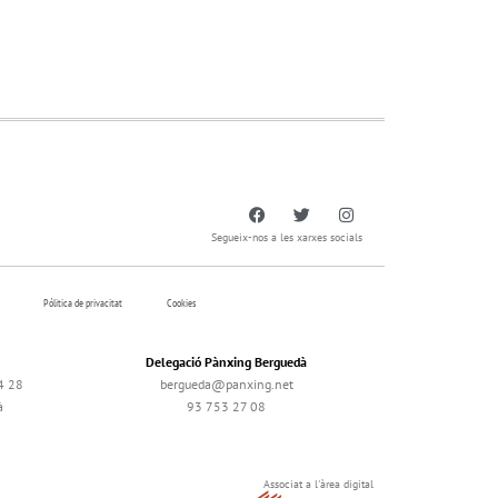
Segueix-nos a les xarxes socials
Pólitica de privacitat
Cookies
Delegació Pànxing Berguedà
4 28
bergueda@panxing.net
à
93 753 27 08
Associat a l'àrea digital