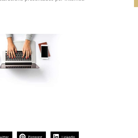
witter
Pinterest
LinkedIn