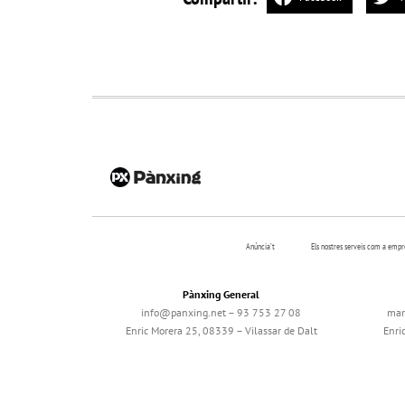
Anúncia’t
Els nostres serveis com a emp
Pànxing General
info@panxing.net – 93 753 27 08
mar
Enric Morera 25, 08339 – Vilassar de Dalt
Enri