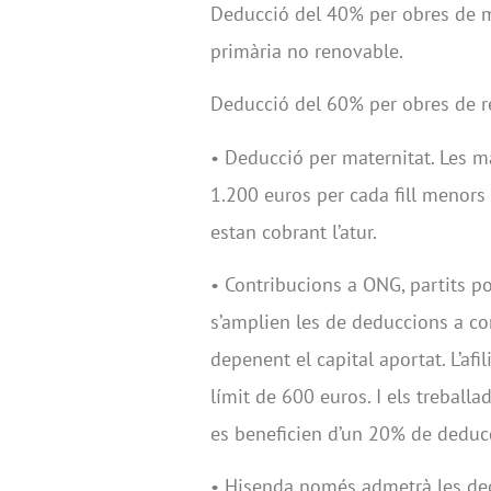
Deducció del 40% per obres de m
primària no renovable.
Deducció del 60% per obres de reh
• Deducció per maternitat. Les m
1.200 euros per cada fill menors 
estan cobrant l’atur.
• Contribucions a ONG, partits pol
s’amplien les de deduccions a c
depenent el capital aportat. L’af
límit de 600 euros. I els treballad
es beneficien d’un 20% de dedu
• Hisenda només admetrà les dec