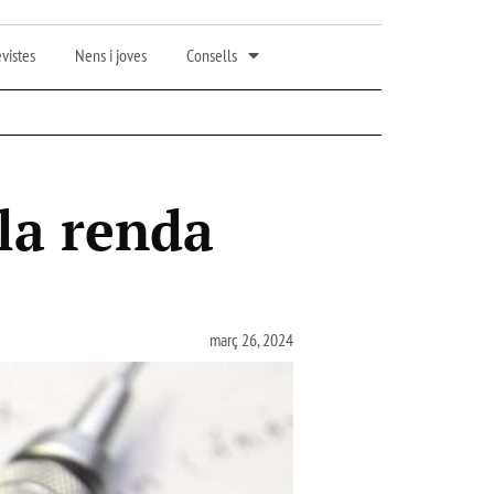
vistes
Nens i joves
Consells
 la renda
març 26, 2024