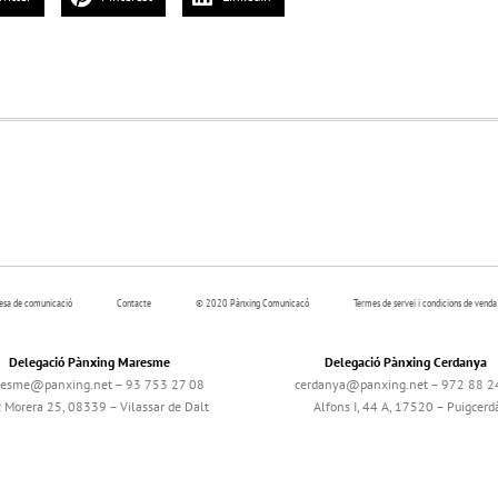
resa de comunicació
Contacte
© 2020 Pànxing Comunicacó
Termes de servei i condicions de venda
Delegació Pànxing Maresme
Delegació Pànxing Cerdanya
esme@panxing.net – 93 753 27 08
cerdanya@panxing.net – 972 88 2
c Morera 25, 08339 – Vilassar de Dalt
Alfons I, 44 A, 17520 – Puigcerd