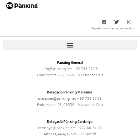
Segueix-nos a les xarxes socials
Pànxing General
info@panxing.net – 93 753 27 08
Enric Morera 25, 08339 – Vilassar de Dalt
Delegació Pànxing Maresme
maresme@panxing.net – 93 753 27 08
Enric Morera 25, 08339 – Vilassar de Dalt
Delegació Pànxing Cerdanya
cerdanya@panxing.net – 972 88 24 28
Alfons I, 44 A, 17520 – Puigcerdà