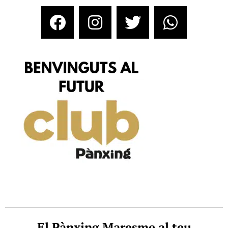
El Pànxing Maresme al teu