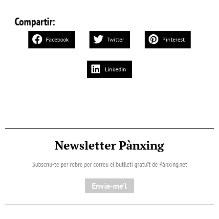
Compartir:
Facebook
Twitter
Pinterest
LinkedIn
Newsletter Pànxing
Subscriu-te per rebre per correu el butlletí gratuït de Pànxing.net​
Envia-me'l