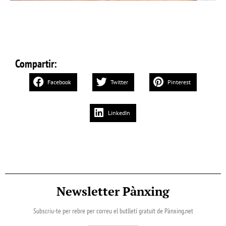
Compartir:
Facebook
Twitter
Pinterest
LinkedIn
Newsletter Pànxing
Subscriu-te per rebre per correu el butlletí gratuït de Pànxing.net​