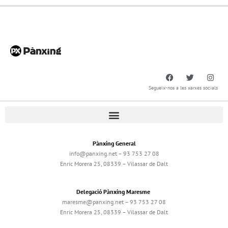
Segueix-nos a les xarxes socials
Pànxing General
info@panxing.net – 93 753 27 08
Enric Morera 25, 08339 – Vilassar de Dalt
Delegació Pànxing Maresme
maresme@panxing.net – 93 753 27 08
Enric Morera 25, 08339 – Vilassar de Dalt