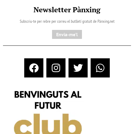
Newsletter Pànxing
Subscriu-te per rebre per correu el butlletí gratuït de Pànxing.net​
Envia-me'l