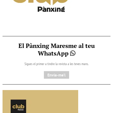
El Pànxing Maresme al teu
WhatsApp
Sigues el primer a tindre la revista a les teves mans.
Envia-me'l