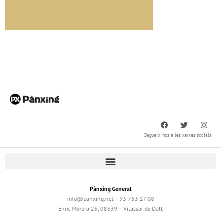
Segueix-nos a les xarxes socials
Pànxing General
info@panxing.net – 93 753 27 08
Enric Morera 25, 08339 – Vilassar de Dalt