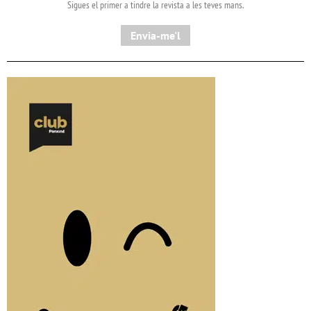
Sigues el primer a tindre la revista a les teves mans.
Envia-me'l