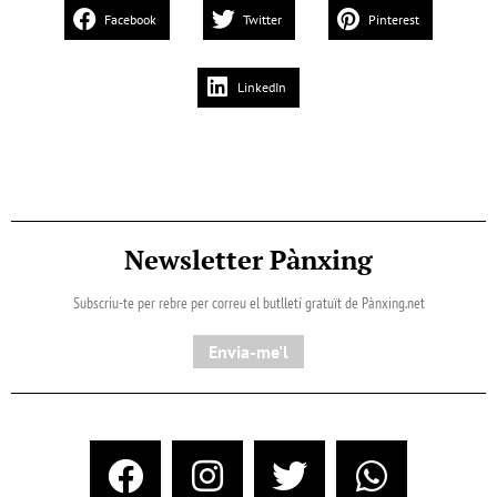
Facebook
Twitter
Pinterest
LinkedIn
Newsletter Pànxing
Subscriu-te per rebre per correu el butlletí gratuït de Pànxing.net​
Envia-me'l