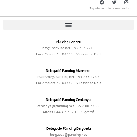
Segueix-nos a les xarxes socials
Pànxing General
info@panxing.net – 93 753 27 08
Enric Morera 25, 08339 – Vilassar de Dalt
Delegació Pànxing Maresme
maresme@panxing.net – 93 753 27 08
Enric Morera 25, 08339 – Vilassar de Dalt
Delegació Pànxing Cerdanya
cerdanya@panxing.net – 972 88 24 28
Alfons I, 44 A, 17520 – Puigcerdà
Delegació Pànxing Berguedà
bergueda@panxing.net