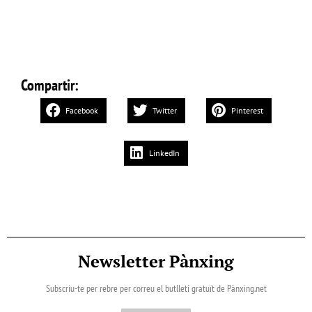
Compartir:
Facebook
Twitter
Pinterest
LinkedIn
Newsletter Pànxing
Subscriu-te per rebre per correu el butlletí gratuït de Pànxing.net​