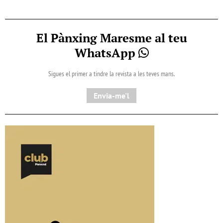
El Pànxing Maresme al teu
WhatsApp
Sigues el primer a tindre la revista a les teves mans.
Envia-me'l