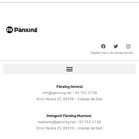
Segueix-nos a les xarxes socials
Pànxing General
info@panxing.net – 93 753 27 08
Enric Morera 25, 08339 – Vilassar de Dalt
Delegació Pànxing Maresme
maresme@panxing.net – 93 753 27 08
Enric Morera 25, 08339 – Vilassar de Dalt