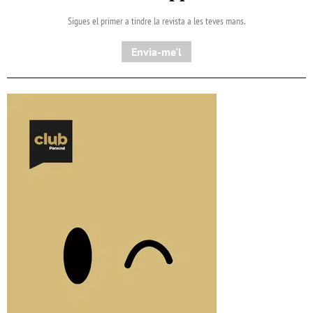
Sigues el primer a tindre la revista a les teves mans.
Envia-me'l