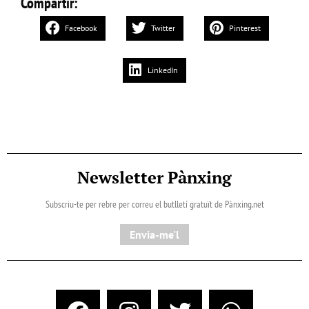
Compartir:
Facebook
Twitter
Pinterest
LinkedIn
Newsletter Pànxing
Subscriu-te per rebre per correu el butlletí gratuït de Pànxing.net​
Envia-me'l