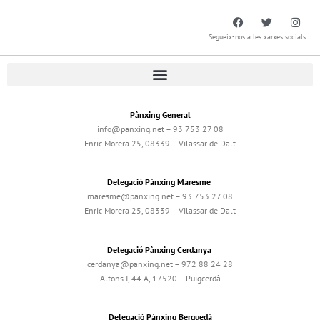
Segueix-nos a les xarxes socials
Pànxing General
info@panxing.net – 93 753 27 08
Enric Morera 25, 08339 – Vilassar de Dalt
Delegació Pànxing Maresme
maresme@panxing.net – 93 753 27 08
Enric Morera 25, 08339 – Vilassar de Dalt
Delegació Pànxing Cerdanya
cerdanya@panxing.net – 972 88 24 28
Alfons I, 44 A, 17520 – Puigcerdà
Delegació Pànxing Berguedà