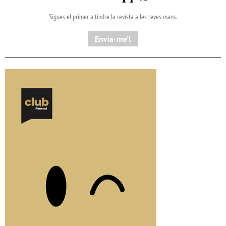
Sigues el primer a tindre la revista a les teves mans.
Envia-me'l