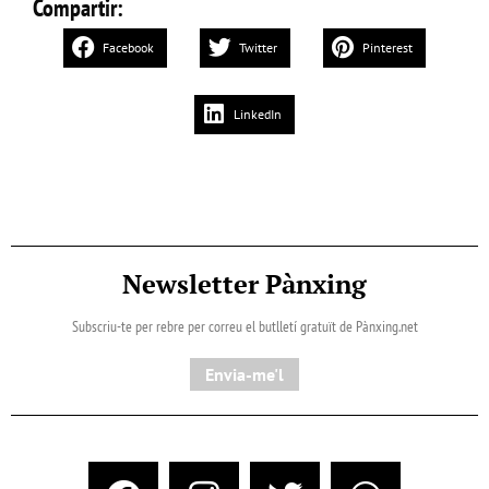
Compartir:
Facebook
Twitter
Pinterest
LinkedIn
Newsletter Pànxing
Subscriu-te per rebre per correu el butlletí gratuït de Pànxing.net​
Envia-me'l