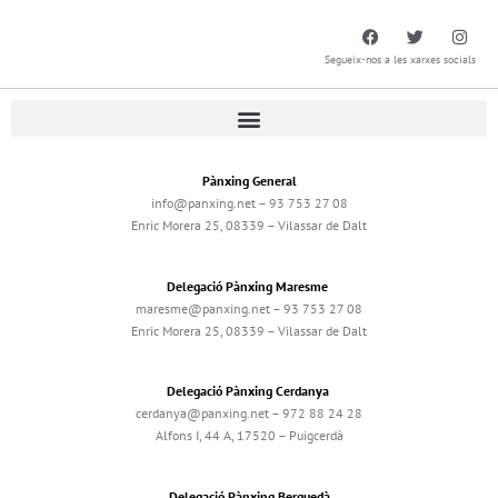
Segueix-nos a les xarxes socials
Pànxing General
info@panxing.net – 93 753 27 08
Enric Morera 25, 08339 – Vilassar de Dalt
Delegació Pànxing Maresme
maresme@panxing.net – 93 753 27 08
Enric Morera 25, 08339 – Vilassar de Dalt
Delegació Pànxing Cerdanya
cerdanya@panxing.net – 972 88 24 28
Alfons I, 44 A, 17520 – Puigcerdà
Delegació Pànxing Berguedà