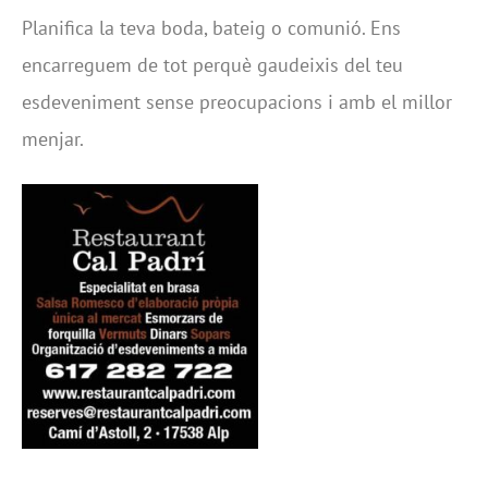
Planifica la teva boda, bateig o comunió. Ens
encarreguem de tot perquè gaudeixis del teu
esdeveniment sense preocupacions i amb el millor
menjar.