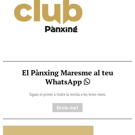
El Pànxing Maresme al teu
WhatsApp
Sigues el primer a tindre la revista a les teves mans.
Envia-me'l