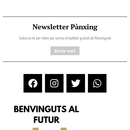
Newsletter Pànxing
Subscriu-te per rebre per correu el butlletí gratuït de Pànxing.net​
Envia-me'l