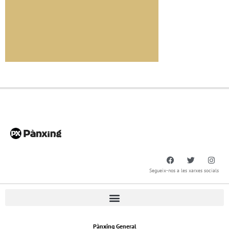
Segueix-nos a les xarxes socials
Pànxing General