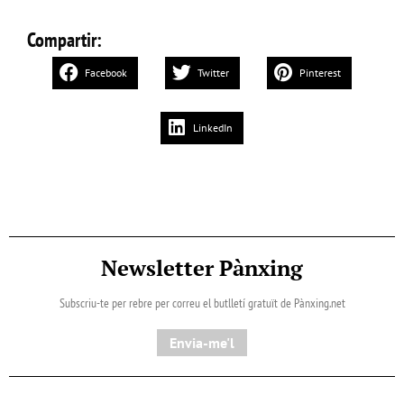
Compartir:
Facebook
Twitter
Pinterest
LinkedIn
Newsletter Pànxing
Subscriu-te per rebre per correu el butlletí gratuït de Pànxing.net​
Envia-me'l