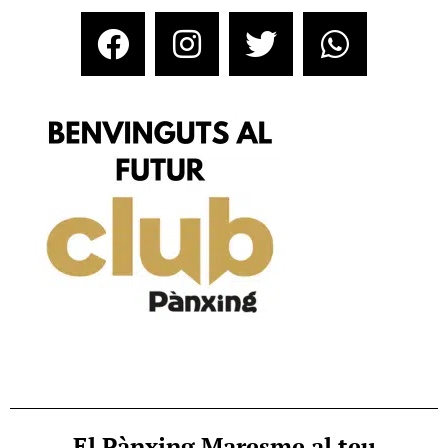
El Pànxing Maresme al teu