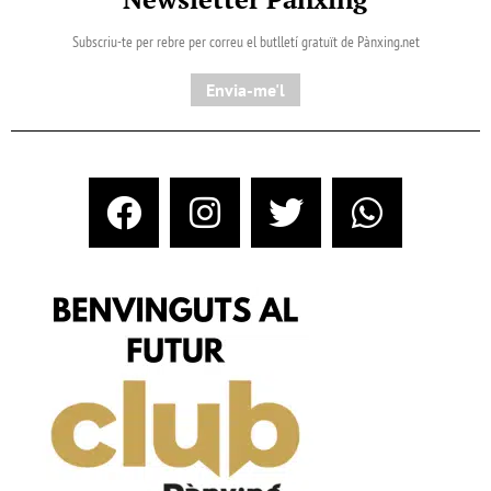
Subscriu-te per rebre per correu el butlletí gratuït de Pànxing.net​
Envia-me'l