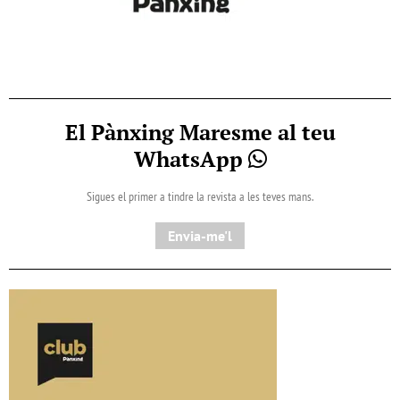
El Pànxing Maresme al teu
WhatsApp
Sigues el primer a tindre la revista a les teves mans.
Envia-me'l