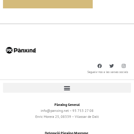
Segueix-nos a les xarxes socials
Pànxing General
info@panxing.net – 93 753 27 08
Enric Morera 25, 08339 – Vilassar de Dalt
Delegació Pànxing Maresme