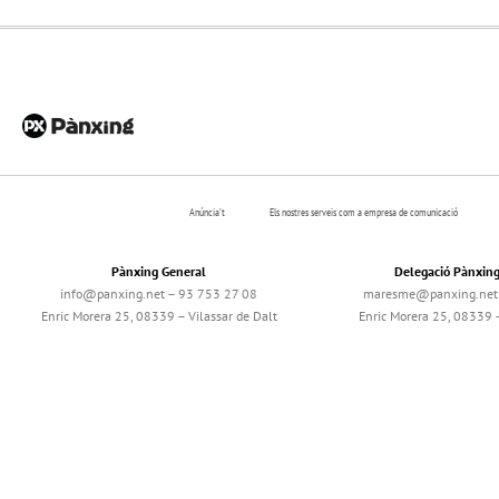
Anúncia’t
Els nostres serveis com a empresa de comunicació
Pànxing General
Delegació Pànxin
info@panxing.net – 93 753 27 08
maresme@panxing.net 
Enric Morera 25, 08339 – Vilassar de Dalt
Enric Morera 25, 08339 –