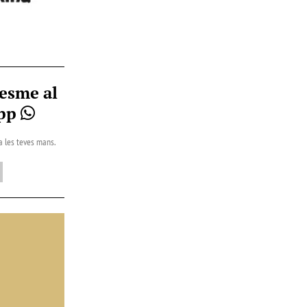
esme al
App
 a les teves mans.