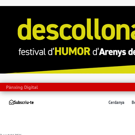
Pànxing Digital
Subscriu-te
Cerdanya
B