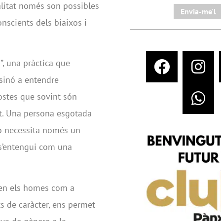
alitat només son possibles
Envia-me'l
nscients dels biaixos i
”, una pràctica que
 sinó a entendre
ostes que sovint són
st. Una persona esgotada
o necessita només un
 s’entengui com una
t en els homes com a
s de caràcter, ens permet