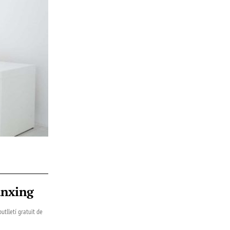
ànxing
utlletí gratuït de