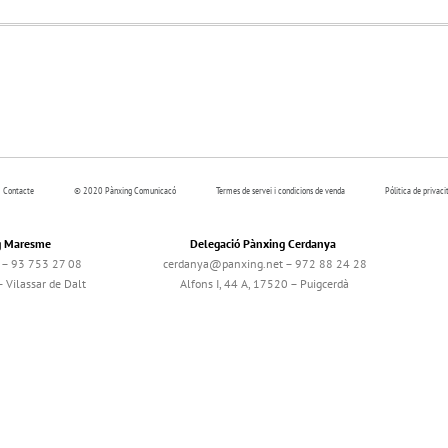
Contacte
© 2020 Pànxing Comunicacó
Termes de servei i condicions de venda
Pólitica de privaci
g Maresme
Delegació Pànxing Cerdanya
– 93 753 27 08
cerdanya@panxing.net – 972 88 24 28
 Vilassar de Dalt
Alfons I, 44 A, 17520 – Puigcerdà