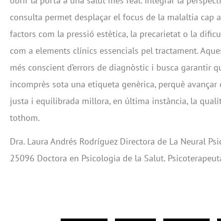
obrir la porta a una salut més real. Integrar la perspect
consulta permet desplaçar el focus de la malaltia cap a
factors com la pressió estètica, la precarietat o la difi
com a elements clínics essencials pel tractament. Aqu
més conscient d’errors de diagnòstic i busca garantir q
incomprès sota una etiqueta genèrica, perquè avançar
justa i equilibrada millora, en última instància, la quali
tothom.
Dra. Laura Andrés Rodríguez Directora de La Neural Psic
25096 Doctora en Psicologia de la Salut. Psicoterapeu