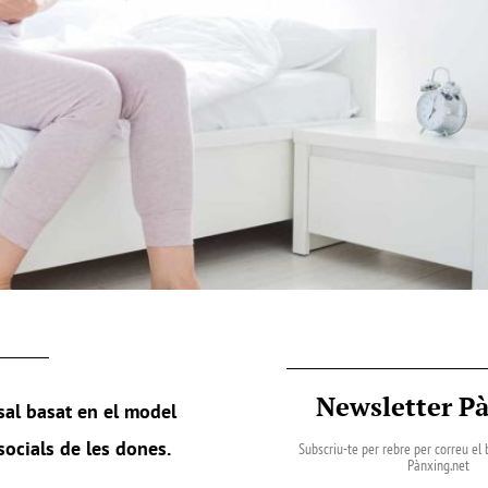
Newsletter P
sal basat en el model
socials de les dones.
Subscriu-te per rebre per correu el b
Pànxing.net​