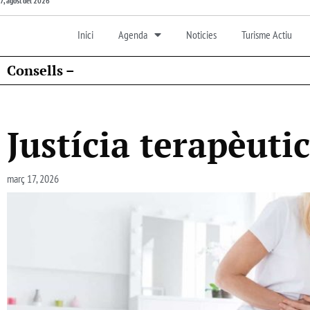
7, agost del 2026
Inici
Agenda
Noticies
Turisme Actiu
Consells –
Justícia terapèuti
març 17, 2026