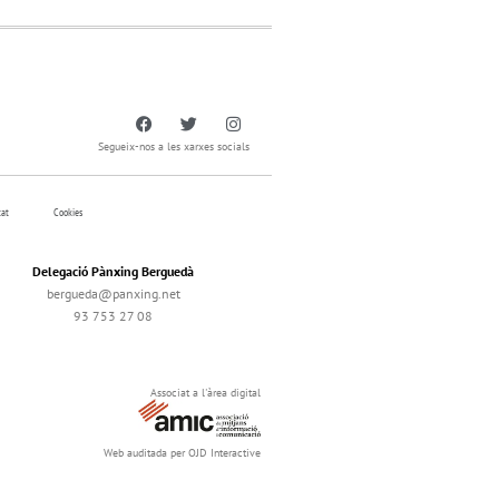
Segueix-nos a les xarxes socials
tat
Cookies
Delegació Pànxing Berguedà
bergueda@panxing.net
93 753 27 08
Associat a l'àrea digital
Web auditada per OJD Interactive