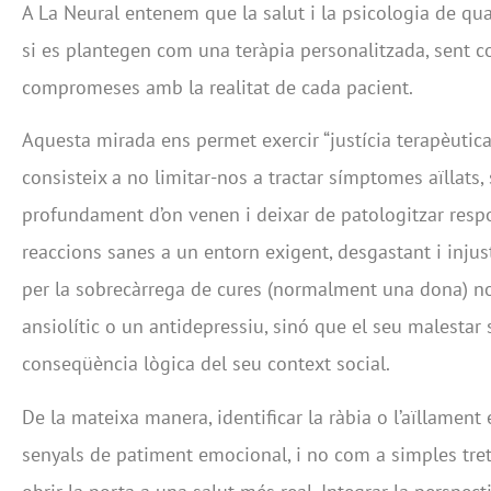
A La Neural entenem que la salut i la psicologia de qu
si es plantegen com una teràpia personalitzada, sent co
compromeses amb la realitat de cada pacient.
Aquesta mirada ens permet exercir “justícia terapèutica
consisteix a no limitar-nos a tractar símptomes aïllats,
profundament d’on venen i deixar de patologitzar resp
reaccions sanes a un entorn exigent, desgastant i inju
per la sobrecàrrega de cures (normalment una dona) n
ansiolític o un antidepressiu, sinó que el seu malestar
conseqüència lògica del seu context social.
De la mateixa manera, identificar la ràbia o l’aïllamen
senyals de patiment emocional, i no com a simples tret