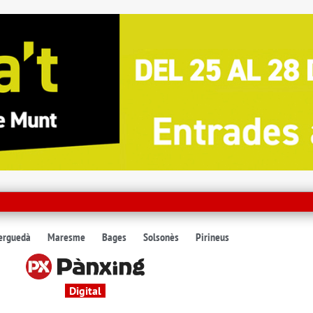
erguedà
Maresme
Bages
Solsonès
Pirineus
Digital