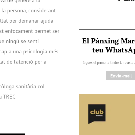
iva de gènere a la
 la persona, considerant
cultat per demanar ajuda
est enfocament permet ser
El Pànxing Mar
ue ningú se senti
teu Whats
 cap a una psicologia més
tat de l’atenció per a
Sigues el primer a tindre la revista
Envia-me'l
òloga sanitària col.
ta TREC