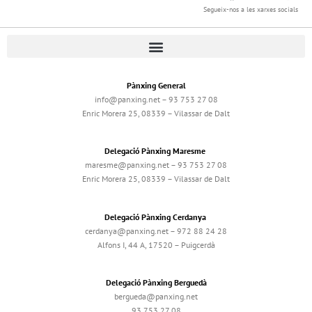
Segueix-nos a les xarxes socials
Pànxing General
info@panxing.net – 93 753 27 08
Enric Morera 25, 08339 – Vilassar de Dalt
Delegació Pànxing Maresme
maresme@panxing.net – 93 753 27 08
Enric Morera 25, 08339 – Vilassar de Dalt
Delegació Pànxing Cerdanya
cerdanya@panxing.net – 972 88 24 28
Alfons I, 44 A, 17520 – Puigcerdà
Delegació Pànxing Berguedà
bergueda@panxing.net
93 753 27 08