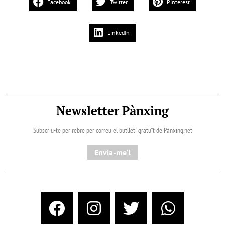
Facebook
Twitter
Pinterest
LinkedIn
Newsletter Pànxing
Subscriu-te per rebre per correu el butlletí gratuït de Pànxing.net​
Envia-me'l