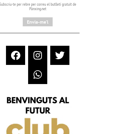
Subscriu-te per rebre per correu el butlletí gratuït de
Pànxing.net​
Envia-me'l