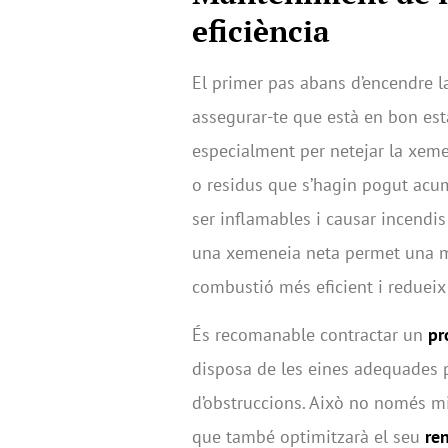
eficiència
El primer pas abans d’encendre l
assegurar-te que està en bon es
especialment per netejar la xeme
o residus que s’hagin pogut acum
ser inflamables i causar incendi
una xemeneia neta permet una mi
combustió més eficient i redueix 
És recomanable contractar un
pr
disposa de les eines adequades p
d’obstruccions. Això no només mi
que també optimitzarà el seu
re