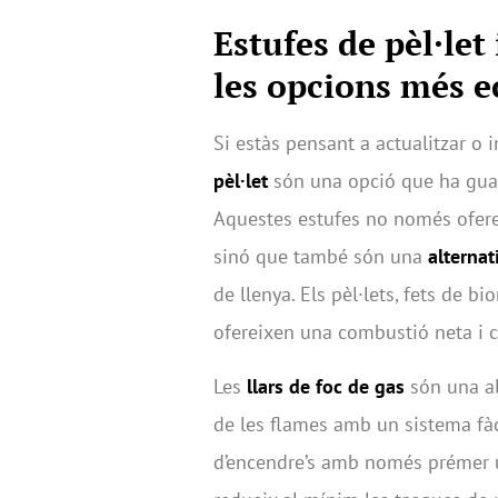
Estufes de pèl·let
les opcions més e
Si estàs pensant a actualitzar o i
pèl·let
són una opció que ha guan
Aquestes estufes no només oferei
sinó que també són una
alterna
de llenya. Els pèl·lets, fets de 
ofereixen una combustió neta i c
Les
llars de foc de gas
són una al
de les flames amb un sistema fàcil
d’encendre’s amb només prémer u