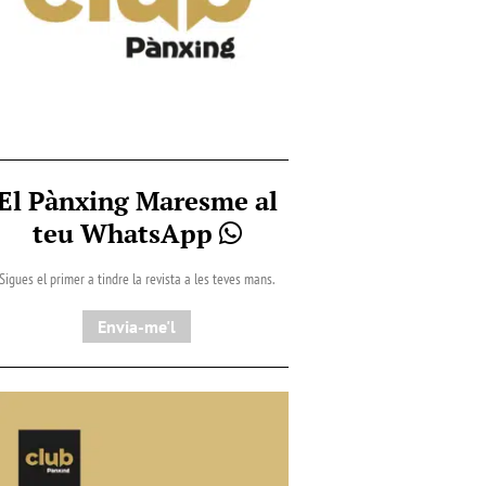
El Pànxing Maresme al
teu WhatsApp
Sigues el primer a tindre la revista a les teves mans.
Envia-me'l