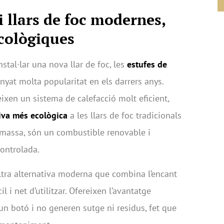
 i llars de foc modernes,
cològiques
nstal·lar una nova llar de foc, les
estufes de
yat molta popularitat en els darrers anys.
xen un sistema de calefacció molt eficient,
tiva més ecològica
a les llars de foc tradicionals
biomassa, són un combustible renovable i
ontrolada.
tra alternativa moderna que combina l’encant
 i net d’utilitzar. Ofereixen l’avantatge
n botó i no generen sutge ni residus, fet que