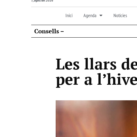
7, agost del 2026
Inici
Agenda
Noticies
Consells –
Les llars de
per a l’hiv