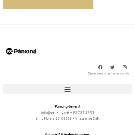
Segueix-nos a les xarxes socials
Pànxing General
info@panxing.net – 93 753 27 08
Enric Morera 25, 08339 – Vilassar de Dalt
Delegació Pànxing Maresme