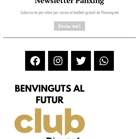
Newsletter Pànxing
Subscriu-te per rebre per correu el butlletí gratuït de Pànxing.net​
Envia-me'l