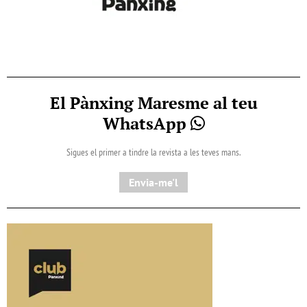
El Pànxing Maresme al teu
WhatsApp
Sigues el primer a tindre la revista a les teves mans.
Envia-me'l