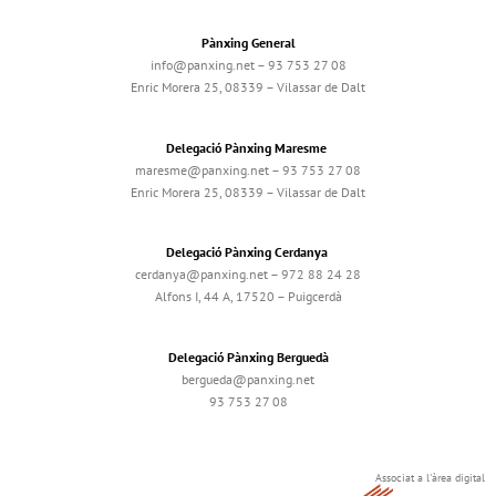
Pànxing General
info@panxing.net – 93 753 27 08
Enric Morera 25, 08339 – Vilassar de Dalt
Delegació Pànxing Maresme
maresme@panxing.net – 93 753 27 08
Enric Morera 25, 08339 – Vilassar de Dalt
Delegació Pànxing Cerdanya
cerdanya@panxing.net – 972 88 24 28
Alfons I, 44 A, 17520 – Puigcerdà
Delegació Pànxing Berguedà
bergueda@panxing.net
93 753 27 08
Associat a l'àrea digital