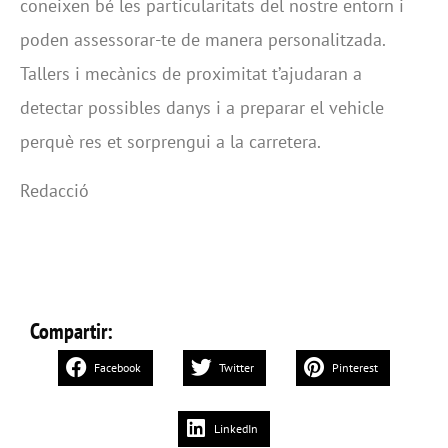
coneixen bé les particularitats del nostre entorn i
poden assessorar-te de manera personalitzada.
Tallers i mecànics de proximitat t’ajudaran a
detectar possibles danys i a preparar el vehicle
perquè res et sorprengui a la carretera.
Redacció
Compartir:
Facebook
Twitter
Pinterest
LinkedIn