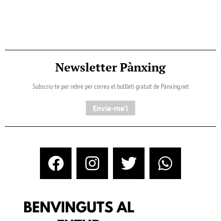
Newsletter Pànxing
Subscriu-te per rebre per correu el butlletí gratuït de Pànxing.net​
Envia-me'l