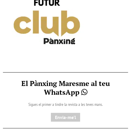
El Pànxing Maresme al teu
WhatsApp
Sigues el primer a tindre la revista a les teves mans.
Envia-me'l