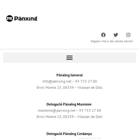
Segueix-nos a les xarxes socials
Pànxing General
info@panxing.net – 93 753 27 08
Enric Morera 25, 08339 – Vilassar de Dalt
Delegació Pànxing Maresme
maresme@panxing.net – 93 753 27 08
Enric Morera 25, 08339 – Vilassar de Dalt
Delegació Pànxing Cerdanya