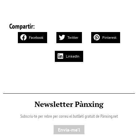
Compartir:
Facebook
Twitter
Pinterest
LinkedIn
Newsletter Pànxing
Subscriu-te per rebre per correu el butlletí gratuït de Pànxing.net​
Envia-me'l