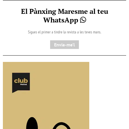
El Pànxing Maresme al teu
WhatsApp
Sigues el primer a tindre la revista a les teves mans.
Envia-me'l