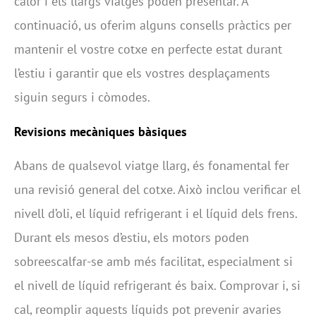
calor i els llargs viatges poden presentar. A
continuació, us oferim alguns consells pràctics per
mantenir el vostre cotxe en perfecte estat durant
l’estiu i garantir que els vostres desplaçaments
siguin segurs i còmodes.
Revisions mecàniques bàsiques
Abans de qualsevol viatge llarg, és fonamental fer
una revisió general del cotxe. Això inclou verificar el
nivell d’oli, el líquid refrigerant i el líquid dels frens.
Durant els mesos d’estiu, els motors poden
sobreescalfar-se amb més facilitat, especialment si
el nivell de líquid refrigerant és baix. Comprovar i, si
cal, reomplir aquests líquids pot prevenir avaries