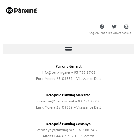
Segueix-nos a les xarxes socials
Pànxing General
info@panxing.net – 93 753 27 08
Enric Morera 25, 08339 – Vilassar de Dalt
Delegació Pànxing Maresme
maresme@panxing.net – 93 753 27 08
Enric Morera 25, 08339 – Vilassar de Dalt
Delegació Pànxing Cerdanya
cerdanya@panxing.net – 972 88 24 28
Alfons I, 44 A, 17520 – Puigcerdà