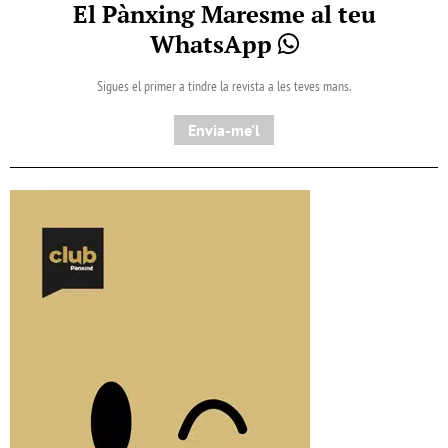
El Pànxing Maresme al teu
WhatsApp
Sigues el primer a tindre la revista a les teves mans.
Envia-me'l