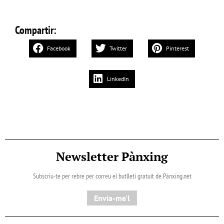
Compartir:
Facebook
Twitter
Pinterest
LinkedIn
Newsletter Pànxing
Subscriu-te per rebre per correu el butlletí gratuït de Pànxing.net​
Envia-me'l